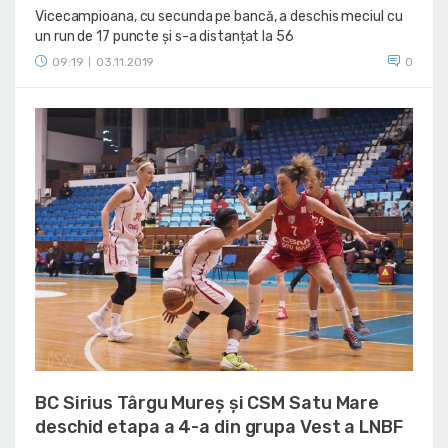
Vicecampioana, cu secunda pe bancă, a deschis meciul cu
un run de 17 puncte și s-a distanțat la 56
09:19
03.11.2019
0
|
BC Sirius Târgu Mureș și CSM Satu Mare
deschid etapa a 4-a din grupa Vest a LNBF