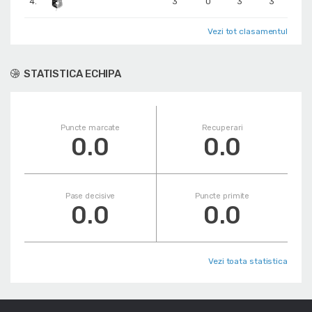
4.
3
0
3
3
Vezi tot clasamentul
STATISTICA ECHIPA
Puncte marcate
Recuperari
0.0
0.0
Pase decisive
Puncte primite
0.0
0.0
Vezi toata statistica