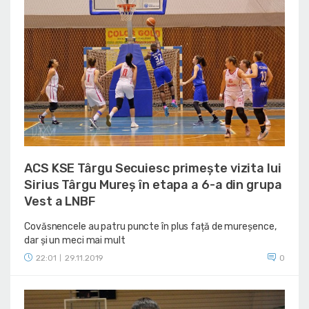
ACS KSE Târgu Secuiesc primește vizita lui
Sirius Târgu Mureș în etapa a 6-a din grupa
Vest a LNBF
Covăsnencele au patru puncte în plus față de mureșence,
dar și un meci mai mult
22:01
29.11.2019
0
|