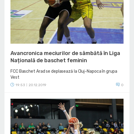
Avancronica meciurilor de sâmbătă în Liga
Națională de baschet feminin
FCC Baschet Arad se deplasează la Cluj-Napoca în grupa
Vest
19:53
20.12.2019
0
|