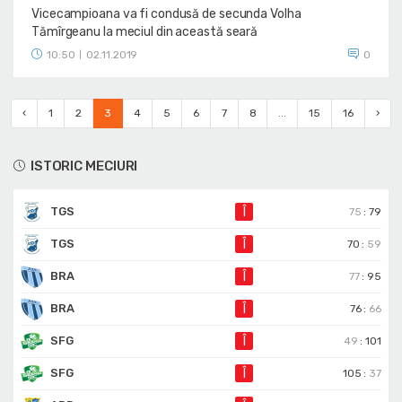
Vicecampioana va fi condusă de secunda Volha
Tămîrgeanu la meciul din această seară
10:50
02.11.2019
0
|
‹
1
2
3
4
5
6
7
8
...
15
16
›
ISTORIC MECIURI
TGS
Î
75
:
79
TGS
Î
70
:
59
BRA
Î
77
:
95
BRA
Î
76
:
66
SFG
Î
49
:
101
SFG
Î
105
:
37