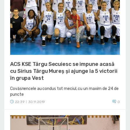
ACS KSE Târgu Secuiesc se impune acasă
cu Sirius Târgu Mureș și ajunge la 5 victorii
în grupa Vest
Covăsnencele au condus tot meciul, cu un maxim de 24 de
puncte
22:39
30.11.2019
0
|