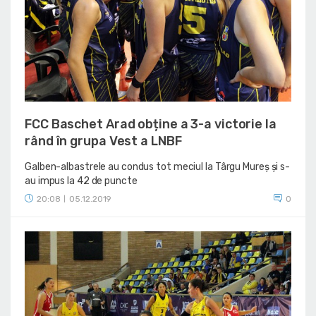
FCC Baschet Arad obține a 3-a victorie la
rând în grupa Vest a LNBF
Galben-albastrele au condus tot meciul la Târgu Mureș și s-
au impus la 42 de puncte
20:08
05.12.2019
0
|