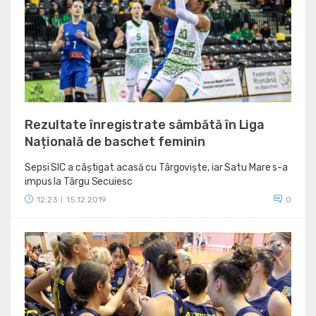
Rezultate înregistrate sâmbătă în Liga
Națională de baschet feminin
Sepsi SIC a câștigat acasă cu Târgoviște, iar Satu Mare s-a
impus la Târgu Secuiesc
12:23
15.12.2019
0
|