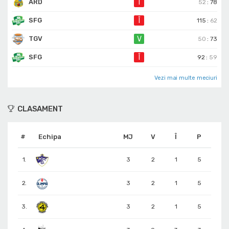
ARD
Î
52
:
78
SFG
Î
115
:
62
TGV
V
50
:
73
SFG
Î
92
:
59
Vezi mai multe meciuri
CLASAMENT
#
Echipa
MJ
V
Î
P
1.
3
2
1
5
2.
3
2
1
5
3.
3
2
1
5