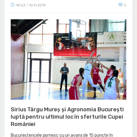
18:23
10.11.2019
0
|
Sirius Târgu Mureș și Agronomia București
luptă pentru ultimul loc în sferturile Cupei
României
Bucureștencele pornesc cu un avans de 15 puncte în