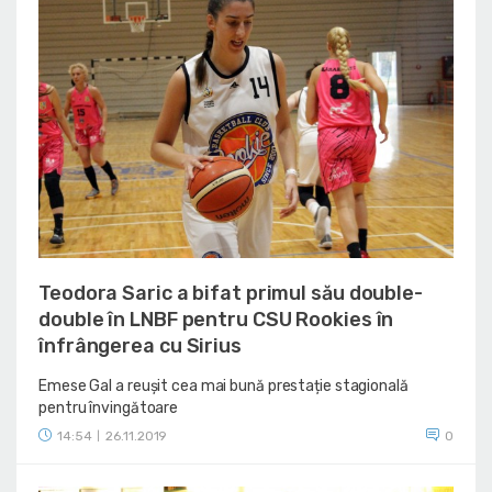
Teodora Saric a bifat primul său double-
double în LNBF pentru CSU Rookies în
înfrângerea cu Sirius
Emese Gal a reușit cea mai bună prestație stagională
pentru învingătoare
14:54
26.11.2019
0
|