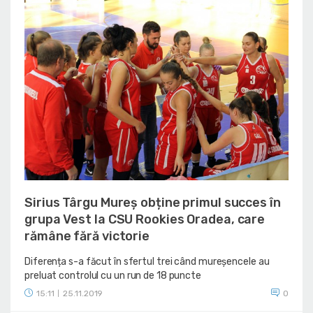
Sirius Târgu Mureș obține primul succes în
grupa Vest la CSU Rookies Oradea, care
rămâne fără victorie
Diferența s-a făcut în sfertul trei când mureșencele au
preluat controlul cu un run de 18 puncte
15:11
25.11.2019
0
|