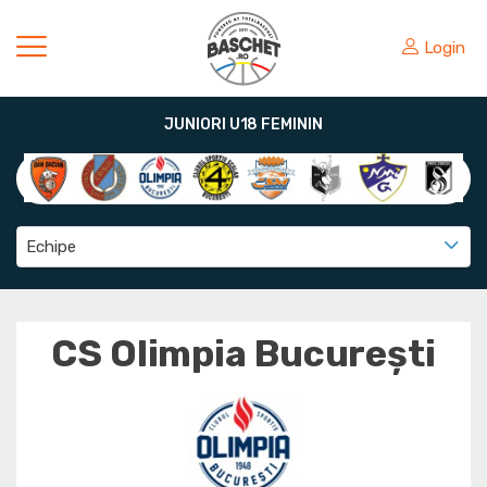
Login
JUNIORI U18 FEMININ
Echipe
CS Olimpia București