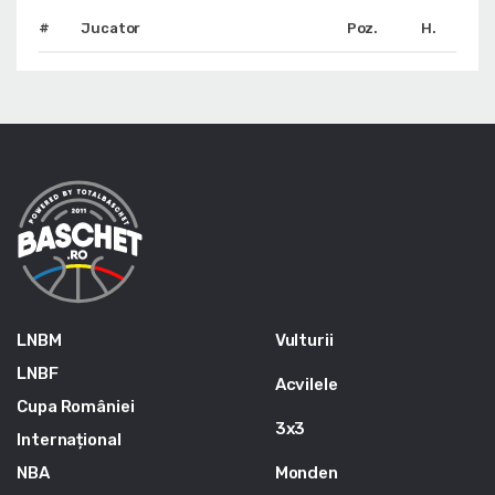
#
Jucator
Poz.
H.
LNBM
Vulturii
LNBF
Acvilele
Cupa României
3x3
Internațional
NBA
Monden