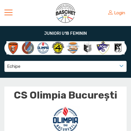
Login
JUNIORI U18 FEMININ
Echipe
CS Olimpia București