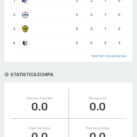
1.
3
2
1
5
2.
3
2
1
5
3.
3
2
1
5
4.
3
0
3
3
Vezi tot clasamentul
STATISTICA ECHIPA
Puncte marcate
Recuperari
0.0
0.0
Pase decisive
Puncte primite
0.0
0.0