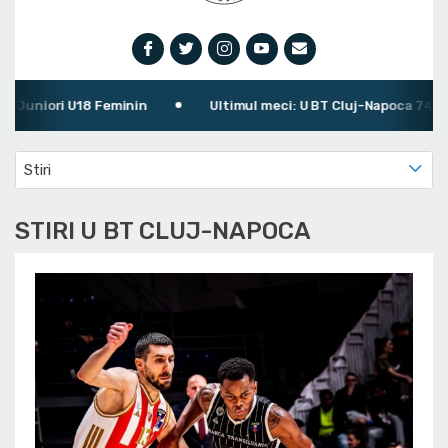
uniori U18 Feminin
Ultimul meci: U BT Cluj-Napoca 74 - 72 
Stiri
STIRI U BT CLUJ-NAPOCA