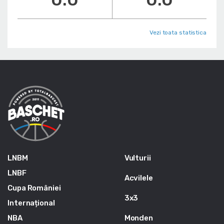
Vezi toata statistica
LNBM
Vulturii
LNBF
Acvilele
Cupa României
3x3
Internațional
NBA
Monden