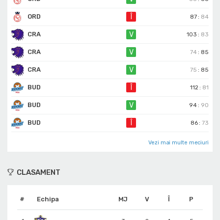
ORD
Î
87
:
84
CRA
V
103
:
83
CRA
V
74
:
85
CRA
V
75
:
85
BUD
Î
112
:
81
BUD
V
94
:
90
BUD
Î
86
:
73
Vezi mai multe meciuri
CLASAMENT
#
Echipa
MJ
V
Î
P