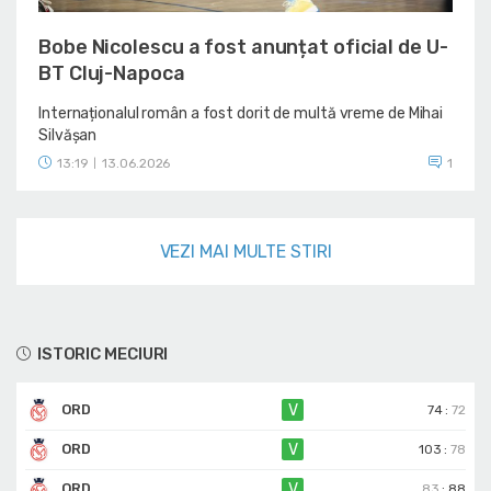
Bobe Nicolescu a fost anunțat oficial de U-
BT Cluj-Napoca
Internaționalul român a fost dorit de multă vreme de Mihai
Silvășan
13:19
13.06.2026
1
|
VEZI MAI MULTE STIRI
ISTORIC MECIURI
ORD
V
74
:
72
ORD
V
103
:
78
ORD
V
83
:
88