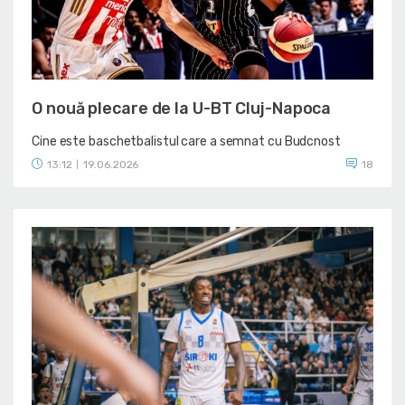
O nouă plecare de la U-BT Cluj-Napoca
Cine este baschetbalistul care a semnat cu Budcnost
13:12
19.06.2026
18
|