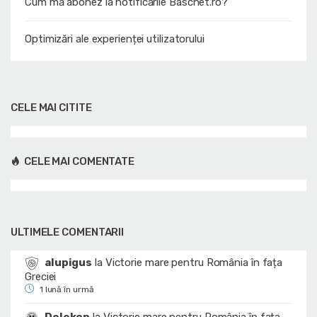
Cum mă abonez la notificările Baschet.ro?
Optimizări ale experienței utilizatorului
CELE MAI CITITE
CELE MAI COMENTATE
ULTIMELE COMENTARII
alupigus
la
Victorie mare pentru România în fața
Greciei
1 lună în urmă
Delekon
la
Victorie mare pentru România în fața