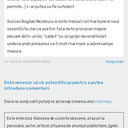
permite...) s-ar putea sa fie suficient.
Succes Bogdan Nicolescu si niste meciuri cat mai bune in noul
sezon! Este clar ca aveti in fata niste provocari majore:
plecare dintr-un loc "caldut" cu un sprijin neconditionat
undeva unde presiunea va fi mult mai mare si adversarii pe
masura.
Raspunde
cu 1 lună în urmă (13.06.2026)
Este necesar să vă autentificaţi pentru a putea
introduce comentarii.
Daca nu aveţi cont puteţi să accesaţi crearea unui
cont nou
.
Este interzisă folosirea de cuvinte obscene, atacuri la
persoană, autor, articol, afişarea de anunţuri publicitare, jigniri,