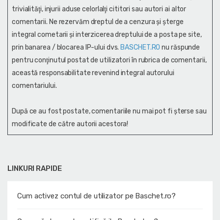
trivialităţi, injurii aduse celorlalţi cititori sau autori ai altor
comentarii. Ne rezervăm dreptul de a cenzura și şterge
integral cometarii și interzicerea dreptului de a posta pe site,
prin banarea / blocarea IP-ului dvs.
BASCHET.RO
nu răspunde
pentru conţinutul postat de utilizatori în rubrica de comentarii,
această responsabilitate revenind integral autorului
comentariului.
După ce au fost postate, comentariile nu mai pot fi șterse sau
modificate de către autorii acestora!
LINKURI RAPIDE
Cum activez contul de utilizator pe Baschet.ro?