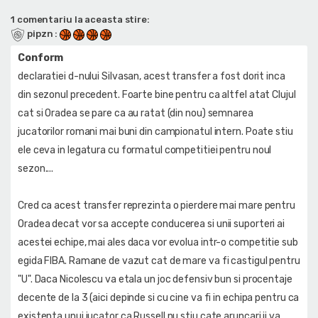
1 comentariu la aceasta stire:
pipzn
:
Conform
declaratiei d-nului Silvasan, acest transfer a fost dorit inca
din sezonul precedent. Foarte bine pentru ca altfel atat Clujul
cat si Oradea se pare ca au ratat (din nou) semnarea
jucatorilor romani mai buni din campionatul intern. Poate stiu
ele ceva in legatura cu formatul competitiei pentru noul
sezon....
Cred ca acest transfer reprezinta o pierdere mai mare pentru
Oradea decat vor sa accepte conducerea si unii suporteri ai
acestei echipe, mai ales daca vor evolua intr-o competitie sub
egida FIBA. Ramane de vazut cat de mare va fi castigul pentru
"U". Daca Nicolescu va etala un joc defensiv bun si procentaje
decente de la 3 (aici depinde si cu cine va fi in echipa pentru ca
existenta unui jucator ca Russell nu stiu cate aruncari ii va