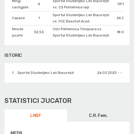
Mingi
Sportul Studenţesc Leii Bucureşti
4
09.11.202
castigate
vs. CS Politehnica Iași
Sportul Studenţesc Leii Bucureşti
Capace
1
24.09.202
vs. FCC Baschet Arad
Minute
CSU Politehnica Timișoara vs.
32:55
18.02.202
jucate
Sportul Studenţesc Leii Bucureşti
ISTORIC
1.
Sportul Studenţesc Leii Bucureşti
26.03.2023 - -
STATISTICI JUCATOR
LNBF
C.R. Fem.
MEDII