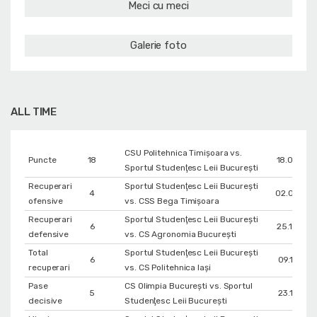
Meci cu meci
Galerie foto
ALL TIME
CSU Politehnica Timișoara vs.
Puncte
18
18.02.202
Sportul Studenţesc Leii Bucureşti
Recuperari
Sportul Studenţesc Leii Bucureşti
4
02.03.20
ofensive
vs. CSS Bega Timișoara
Recuperari
Sportul Studenţesc Leii Bucureşti
6
25.10.202
defensive
vs. CS Agronomia București
Total
Sportul Studenţesc Leii Bucureşti
6
09.11.202
recuperari
vs. CS Politehnica Iași
Pase
CS Olimpia București vs. Sportul
5
23.11.202
decisive
Studenţesc Leii Bucureşti