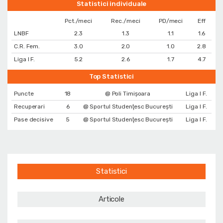
Statistici individuale
Pct./meci
Rec./meci
PD/meci
Eff
LNBF
2.3
1.3
1.1
1.6
C.R. Fem.
3.0
2.0
1.0
2.8
Liga I F.
5.2
2.6
1.7
4.7
Top Statistici
Puncte
18
@ Poli Timișoara
Liga I F.
Recuperari
6
@ Sportul Studenţesc Bucureşti
Liga I F.
Pase decisive
5
@ Sportul Studenţesc Bucureşti
Liga I F.
Statistici
Articole