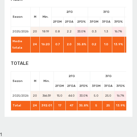
2FG
3FG
Sezon
M
Min.
2FGM
2FGA
2FG%
3FGM
3FGA
3FG%
FTM
2025/2026
20
18:19
0.8
2.2
33.0%
0.3
1.3
16.7%
0.3
Medie
24
16:20
0.7
2.0
35.8%
0.2
1.0
13.9%
0.8
totala
TOTALE
2FG
3FG
Sezon
M
Min.
2FGM
2FGA
2FG%
3FGM
3FGA
3FG%
FTM
2025/2026
20
366:39
15.0
44.0
33.0%
5.0
25.0
16.7%
5.0
Total
24
392:01
17
47
35.8%
5
25
13.9%
20
1