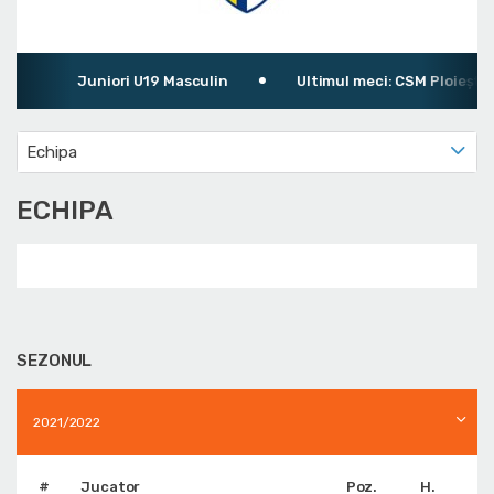
Juniori U19 Masculin
Ultimul meci: CSM Ploiești 7
Echipa
ECHIPA
SEZONUL
2021/2022
#
Jucator
Poz.
H.