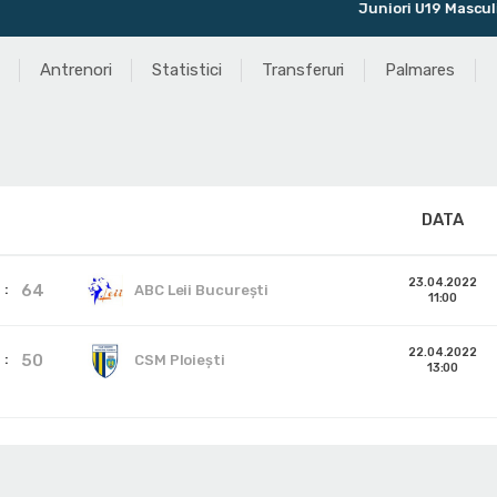
Juniori U19 Masculin
Antrenori
Statistici
Transferuri
Palmares
DATA
23.04.2022
64
ABC Leii București
11:00
22.04.2022
50
CSM Ploiești
13:00