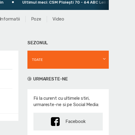
Ultimul meci: CSM Ploiești 70 - 64 ABC Leii București
Informatii
Poze
Video
SEZONUL
TOATE
URMARESTE-NE
Fii la curent cu ultimele stiri,
urmareste-ne si pe Social Media:
Facebook