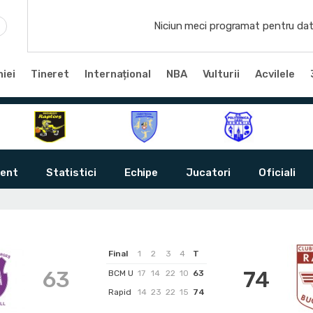
Niciun meci programat pentru dat
iei
Tineret
Internațional
NBA
Vulturii
Acvilele
ent
Statistici
Echipe
Jucatori
Oficiali
Final
1
2
3
4
T
63
74
BCM U
17
14
22
10
63
Rapid
14
23
22
15
74