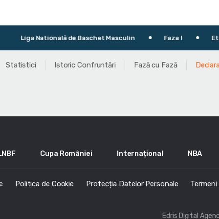
tională de Baschet Masculin
Faza I
Etapa 8
Statistici
Istoric Confruntări
Fază cu Fază
Declara
LNBF
Cupa României
Internațional
NBA
e
Politica de Cookie
Protecția Datelor Personale
Termeni s
Edris Digital Agen