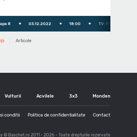
03.12.2022
18:00
TV: FRB TV (YouTube)
Arbi
ții
Articole
Vulturii
Acvilele
3x3
Monden
i conditii
Politica de confidentialitate
Contact
cy
© Baschet.ro 2011 - 2026 - Toate drepturile rezervate