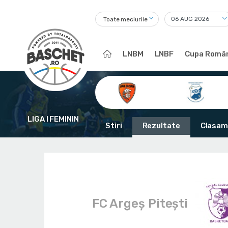
Toate meciurile
LNBM
LNBF
Cupa Român
LIGA I FEMININ
Stiri
Rezultate
Clasam
FC Argeș Pitești