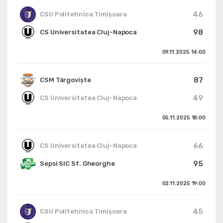
46
CSU Politehnica Timișoara
98
CS Universitatea Cluj-Napoca
09.11.2025
14:00
87
CSM Târgoviște
49
CS Universitatea Cluj-Napoca
05.11.2025
18:00
66
CS Universitatea Cluj-Napoca
95
Sepsi SIC Sf. Gheorghe
02.11.2025
19:00
45
CSU Politehnica Timișoara