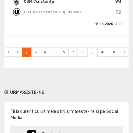
98
CSM Constanța
72
CS Universitatea Cluj-Napoca
15.04.2025
14:00
‹
1
2
3
4
5
6
7
8
...
40
41
›
URMARESTE-NE
Fii la curent cu ultimele stiri, urmareste-ne si pe Social
Media: