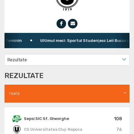
Feminin
Ultimul meci: Sportul Studenţesc Leii Bucureşti 57 
Rezultate
REZULTATE
TOATE
108
Sepsi SIC Sf. Gheorghe
76
CS Universitatea Cluj-Napoca