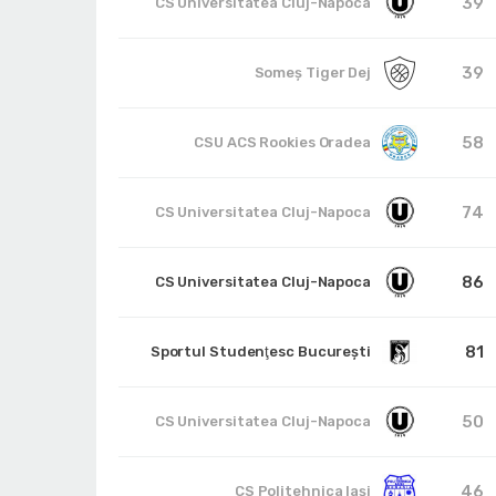
39
CS Universitatea Cluj-Napoca
39
Someş Tiger Dej
58
CSU ACS Rookies Oradea
74
CS Universitatea Cluj-Napoca
86
CS Universitatea Cluj-Napoca
81
Sportul Studenţesc Bucureşti
50
CS Universitatea Cluj-Napoca
46
CS Politehnica Iași