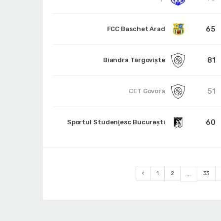
65
FCC Baschet Arad
81
Biandra Târgoviște
51
CET Govora
60
Sportul Studenţesc Bucureşti
‹
1
2
...
33