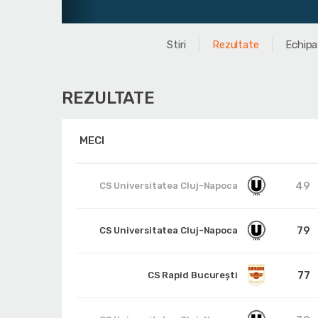
Stiri
Rezultate
Echipa
REZULTATE
MECI
49
CS Universitatea Cluj-Napoca
79
CS Universitatea Cluj-Napoca
77
CS Rapid București