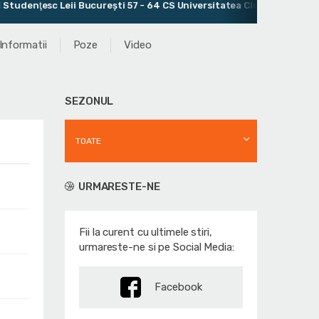
ţesc Leii Bucureşti 57 - 64 CS Universitatea Cluj-Napoca
An
Informatii
Poze
Video
SEZONUL
TOATE
URMARESTE-NE
Fii la curent cu ultimele stiri,
urmareste-ne si pe Social Media:
Facebook