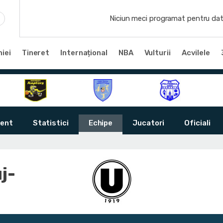
Niciun meci programat pentru dat
iei
Tineret
Internațional
NBA
Vulturii
Acvilele
ent
Statistici
Echipe
Jucatori
Oficiali
j-