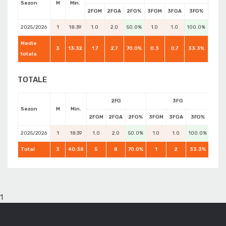
Sezon
M
Min.
2FGM
2FGA
2FG%
3FGM
3FGA
3FG%
FTM
2025/2026
1
18:39
1.0
2.0
50.0%
1.0
1.0
100.0%
1.0
Medie
3
13:32
1.7
2.7
70.0%
0.3
0.7
33.3%
2.3
totala
TOTALE
2FG
3FG
Sezon
M
Min.
2FGM
2FGA
2FG%
3FGM
3FGA
3FG%
FTM
2025/2026
1
18:39
1.0
2.0
50.0%
1.0
1.0
100.0%
1.0
Total
3
40:38
5
8
70.0%
1
2
33.3%
7
1