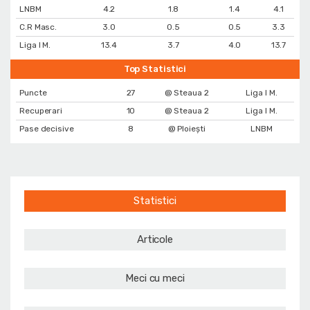
LNBM
4.2
1.8
1.4
4.1
C.R Masc.
3.0
0.5
0.5
3.3
Liga I M.
13.4
3.7
4.0
13.7
Top Statistici
Puncte
27
@ Steaua 2
Liga I M.
Recuperari
10
@ Steaua 2
Liga I M.
Pase decisive
8
@ Ploiești
LNBM
Statistici
Articole
Meci cu meci