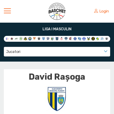
Login
LIGA I MASCULIN
Jucatori
David Rașoga