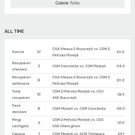
Galerie foto
ALL TIME
CSA Steaua 2 București vs. CSM 2
Puncte
27
20.05.202
Petrolul Ploiești
Recuperari
3
CSM Constanța vs. CSM Ploiești
04.06.202
ofensive
Recuperari
CSA Steaua 2 București vs. CSM 2
8
20.05.202
defensive
Petrolul Ploiești
Total
CSM 2 Petrolul Ploiești vs. CSU
10
06.12.202
recuperari
ASE București
Pase
8
CSM Ploiești vs. CSM Constanța
08.06.202
decisive
Mingi
CSM 2 Petrolul Ploiești vs. CSS
6
07.01.202
castigate
VSK Gheorgheni
Capace
1
CSM Ploiești vs. SCM Timișoara
29.11.202