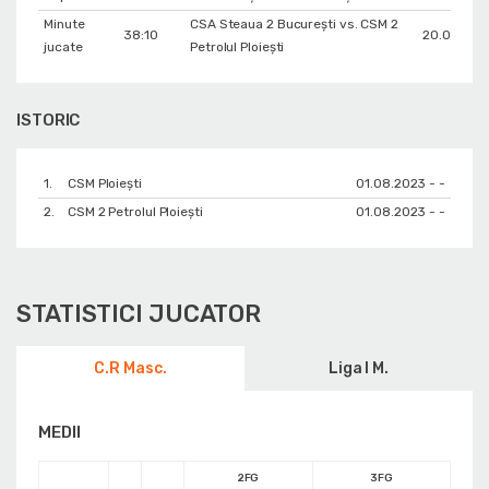
Minute
CSA Steaua 2 București vs. CSM 2
38:10
20.05.202
jucate
Petrolul Ploiești
ISTORIC
1.
CSM Ploiești
01.08.2023 - -
2.
CSM 2 Petrolul Ploiești
01.08.2023 - -
STATISTICI JUCATOR
C.R Masc.
Liga I M.
MEDII
2FG
3FG