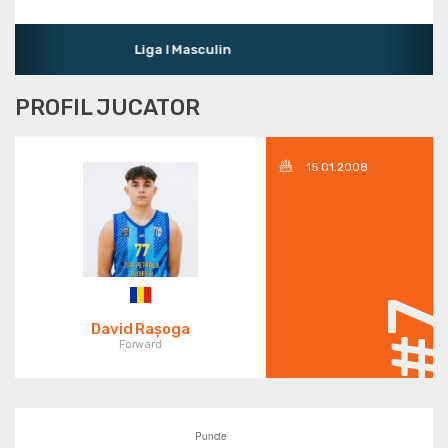
Liga I Masculin
PROFIL JUCATOR
15.01.2008
#
David Rașoga
Forward