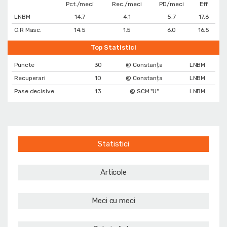
Pct./meci
Rec./meci
PD/meci
Eff
LNBM
14.7
4.1
5.7
17.6
C.R Masc.
14.5
1.5
6.0
16.5
Top Statistici
Puncte
30
@ Constanța
LNBM
Recuperari
10
@ Constanța
LNBM
Pase decisive
13
@ SCM "U"
LNBM
Statistici
Articole
Meci cu meci