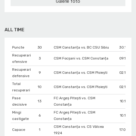
Galerie foto
ALL TIME
Puncte
30
CSM Constanța vs. BC CSU Sibiu
30.12.202
Recuperari
3
CSM Focșani vs. CSM Constanța
09.12.202
ofensive
Recuperari
9
CSM Constanța vs. CSM Ploiești
02.12.202
defensive
Total
10
CSM Constanța vs. CSM Ploiești
02.12.202
recuperari
Pase
FC Argeș Pitești vs. CSM
13
10.11.202
decisive
Constanța
Mingi
FC Argeș Pitești vs. CSM
6
10.11.202
castigate
Constanța
CSM Constanța vs. CS Vâlcea
Capace
1
17.09.202
1924