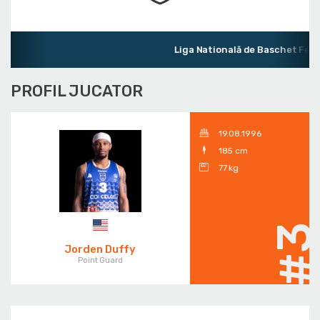
Liga Natională de Baschet Femin
PROFIL JUCATOR
19.08.1996
185 cm
77 kg
#
Jorden Duffy
Point Guard