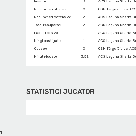
Puncte
3
ACS Laguna Sharks Buc
Recuperari ofensive
0
CSM Târgu Jiu vs. AC
Recuperari defensive
2
ACS Laguna Sharks Bu
Total recuperari
2
ACS Laguna Sharks Bu
Pase decisive
1
ACS Laguna Sharks Buc
Mingi castigate
1
ACS Laguna Sharks Bu
Capace
0
CSM Târgu Jiu vs. AC
Minute jucate
13:52
ACS Laguna Sharks Buc
STATISTICI JUCATOR
1