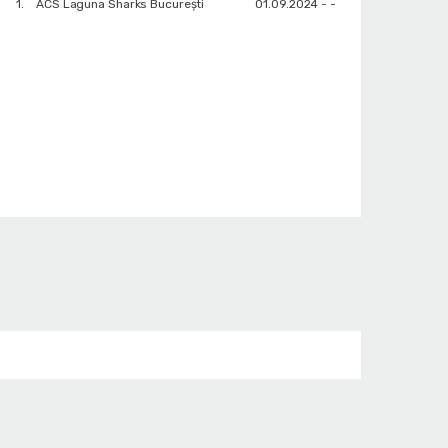
1.
ACS Laguna Sharks București
01.09.2024 - -