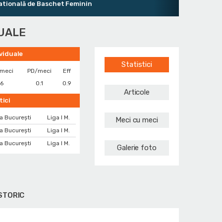
onală de Baschet Feminin
DUALE
ividuale
Statistici
/meci
PD/meci
Eff
.6
0.1
0.9
Articole
tici
a București
Liga I M.
Meci cu meci
a București
Liga I M.
a București
Liga I M.
Galerie foto
STORIC