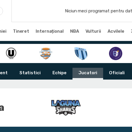
Niciun meci programat pentru dat
iei
Tineret
Internațional
NBA
Vulturii
Acvilele
ent
Statistici
Echipe
Jucatori
Oficiali
a