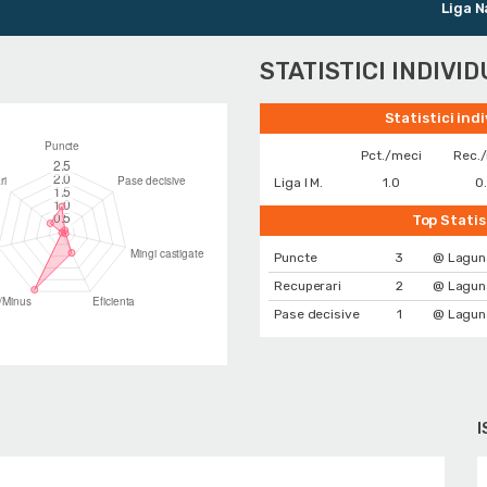
Liga Nati
STATISTICI INDIVI
Statistici ind
Pct./meci
Rec.
Liga I M.
1.0
0
Top Statis
Puncte
3
@ Lagun
Recuperari
2
@ Lagun
Pase decisive
1
@ Lagun
I