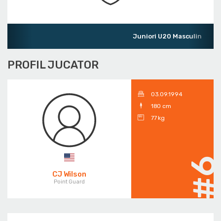
Juniori U20 Masculin
PROFIL JUCATOR
03.09.1994
180 cm
77 kg
#
CJ Wilson
Point Guard