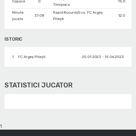
Capace
0
15.05.202
Timișoara
Minute
Rapid București vs. FC Argeș
37:08
12.04.202
jucate
Pitești
ISTORIC
1.
FC Argeș Pitești
25.01.2023 - 15.06.2023
STATISTICI JUCATOR
1