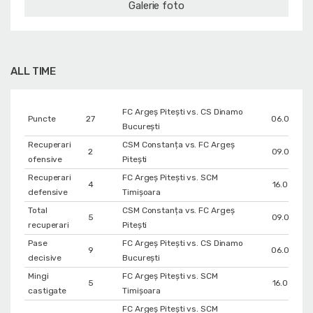
Galerie foto
ALL TIME
FC Argeș Pitești vs. CS Dinamo
Puncte
27
06.03.202
Bucureşti
Recuperari
CSM Constanța vs. FC Argeș
2
09.02.202
ofensive
Pitești
Recuperari
FC Argeș Pitești vs. SCM
4
16.03.202
defensive
Timișoara
Total
CSM Constanța vs. FC Argeș
5
09.02.202
recuperari
Pitești
Pase
FC Argeș Pitești vs. CS Dinamo
9
06.03.202
decisive
Bucureşti
Mingi
FC Argeș Pitești vs. SCM
5
16.03.202
castigate
Timișoara
FC Argeș Pitești vs. SCM