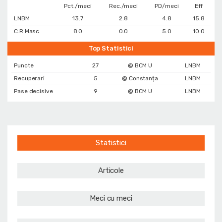
Pct./meci
Rec./meci
PD/meci
Eff
LNBM
13.7
2.8
4.8
15.8
C.R Masc.
8.0
0.0
5.0
10.0
Top Statistici
Puncte
27
@ BCM U
LNBM
Recuperari
5
@ Constanța
LNBM
Pase decisive
9
@ BCM U
LNBM
Statistici
Articole
Meci cu meci