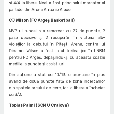
și 4/4 la libere. Neal a fost principalul marcator al
partidei din Arena Antonio Alexe.
CJ Wilson (FC Argeș Basketball)
MVP-ul rundei s-a remarcat cu 27 de puncte, 9
pase decisive și 2 recuperări în victoria alb-
violeților la debutul în Pitești Arena, contra lui
Dinamo. Wilson a fost la al treilea joc în LNBM
pentru FC Argeș, depășindu-și cu această ocazie
mediile la puncte și assist-uri.
Din acțiune a stat cu 10/13, o aruncare în plus
având de două puncte față de zona încercărilor
din spatele arcului de cerc, iar la libere a încheiat
cu 3/3.
Topias Palmi (SCM U Craiova)