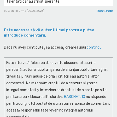
talentati dar au sfirsit sperante.
Raspunde
cu 3 ani în urmă (07.03.2023)
Este necesar să vă autentificaţi pentru a putea
introduce comentarii.
Daca nu aveţi cont puteţi să accesaţi crearea unui
cont nou
.
Este interzisă folosirea de cuvinte obscene, atacuri la
persoană, autor, articol, afişarea de anunţuri publicitare, jigniri,
trivialităţi, injurii aduse celorlalţi cititori sau autori ai altor
comentarii. Ne rezervăm dreptul de a cenzura și şterge
integral cometarii și interzicerea dreptului de a posta pe site,
prin banarea / blocarea IP-ului dvs.
BASCHET.RO
nu răspunde
pentru conţinutul postat de utilizatori în rubrica de comentarii,
această responsabilitate revenind integral autorului