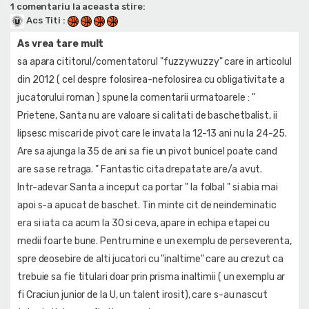
1 comentariu la aceasta stire:
Acs Titi
:
As vrea tare mult
sa apara cititorul/comentatorul "fuzzywuzzy" care in articolul
din 2012 ( cel despre folosirea-nefolosirea cu obligativitate a
jucatorului roman ) spune la comentarii urmatoarele : "
Prietene, Santa nu are valoare si calitati de baschetbalist, ii
lipsesc miscari de pivot care le invata la 12-13 ani nu la 24-25.
Are sa ajunga la 35 de ani sa fie un pivot bunicel poate cand
are sa se retraga. " Fantastic cita drepatate are/a avut.
Intr-adevar Santa a inceput ca portar " la folbal " si abia mai
apoi s-a apucat de baschet. Tin minte cit de neindeminatic
era si iata ca acum la 30 si ceva, apare in echipa etapei cu
medii foarte bune. Pentru mine e un exemplu de perseverenta,
spre deosebire de alti jucatori cu "inaltime" care au crezut ca
trebuie sa fie titulari doar prin prisma inaltimii ( un exemplu ar
fi Craciun junior de la U, un talent irosit), care s-au nascut