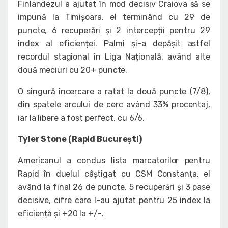
Finlandezul a ajutat în mod decisiv Craiova să se
impună la Timișoara, el terminând cu 29 de
puncte, 6 recuperări și 2 intercepții pentru 29
index al eficienței. Palmi și-a depășit astfel
recordul stagional în Liga Națională, având alte
două meciuri cu 20+ puncte.
O singură încercare a ratat la două puncte (7/8),
din spatele arcului de cerc având 33% procentaj,
iar la libere a fost perfect, cu 6/6.
Tyler Stone (Rapid București)
Americanul a condus lista marcatorilor pentru
Rapid în duelul câștigat cu CSM Constanța, el
având la final 26 de puncte, 5 recuperări și 3 pase
decisive, cifre care l-au ajutat pentru 25 index la
eficiență și +20 la +/-.