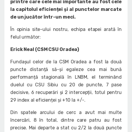
printre care cele mai importante au fost cele
la capitolul eficienței și al punctelor marcate
de un jucător într-un meci.
În opinia site-ului nostru, echipa etapei arată în
felul următor:
Erick Neal (CSM CSU Oradea)
Fundașul celor de la CSM Oradea a fost la două
puncte distanță să-și egaleze cea mai bună
performanță stagională în LNBM, el terminând
duelul cu CSU Sibiu cu 20 de puncte, 7 pase
decisive, 6 recuperări și 2 intercepții, totul pentru
29 index al eficienței și +10 la +/-.
Din spatele arcului de cerc a avut mai multe
încercări, 8 în total, dintre care patru au fost
precise. Mai departe a stat cu 2/2 la două puncte