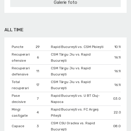
Galerie foto
ALL TIME
Puncte
29
Rapid București vs. CSM Ploiești
10.10.202
Recuperari
CSM Târgu Jiu vs. Rapid
6
16.10.202
ofensive
București
Recuperari
CSM Târgu Jiu vs. Rapid
11
16.10.202
defensive
București
Total
CSM Târgu Jiu vs. Rapid
17
16.10.202
recuperari
București
Pase
Rapid București vs. U BT Cluj-
7
03.05.202
decisive
Napoca
Mingi
Rapid București vs. FC Argeș
4
22.01.202
castigate
Pitești
CSM CSU Oradea vs. Rapid
Capace
3
08.03.202
București