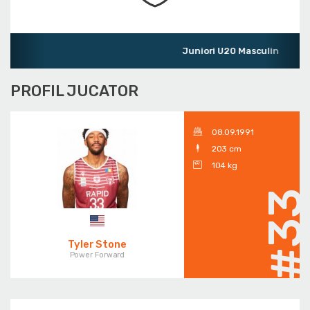
Juniori U20 Masculin
PROFIL JUCATOR
08.09.1991
203 cm
104 kg
#3
Tyler Stone
Power Forward