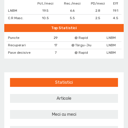
Pct./meci
Rec./meci
PD/meci
Eff
LNBM
19.5
6.6
2.8
19.1
C.R Masc.
10.5
5.5
2.5
4.5
Top Statistici
Puncte
29
@ Rapid
LNBM
Recuperari
17
@ Târgu-Jiu
LNBM
Pase decisive
7
@ Rapid
LNBM
Statistici
Articole
Meci cu meci