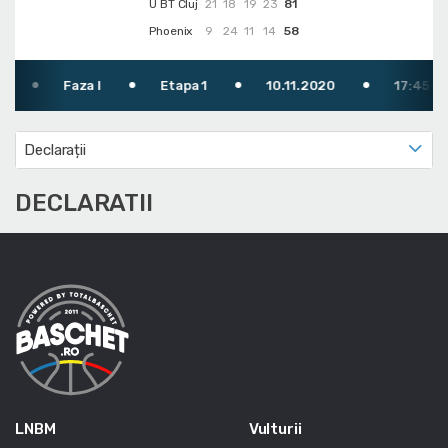
U BT Cluj
21
18
19
23
81
Phoenix
9
24
11
14
58
Faza I
Etapa 1
10.11.2020
17:45
Declarații
DECLARATII
LNBM
Vulturii