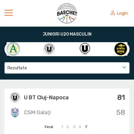
Login
JUNIORI U20 MASCULIN
Rezultate
81
U BT Cluj-Napoca
58
CSM Galaţi
Final
1
2
3
4
T