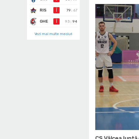
RIS
Î
79
:
67
GHE
Î
93
:
94
Vezi mai multe meciuri
CS Vâlcea luptă 