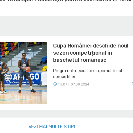
Cupa României deschide noul
sezon competițional în
baschetul românesc
Programul meciurilor din primul tur al
competiției
14:07
07.09.2024
|
VEZI MAI MULTE STIRI