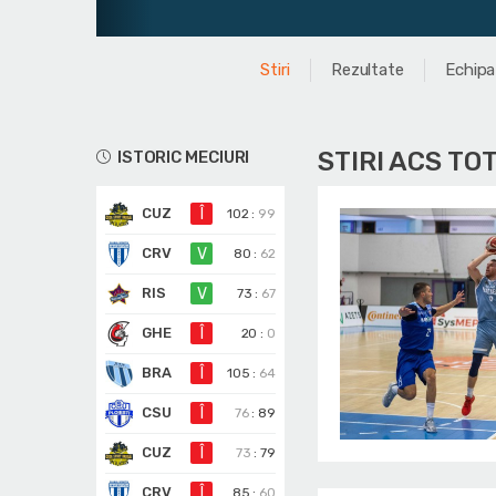
Stiri
Rezultate
Echipa
STIRI ACS TO
ISTORIC MECIURI
CUZ
Î
102
:
99
CRV
V
80
:
62
RIS
V
73
:
67
GHE
Î
20
:
0
BRA
Î
105
:
64
CSU
Î
76
:
89
CUZ
Î
73
:
79
CRV
Î
85
:
60