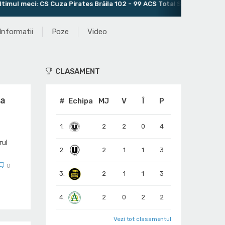
i: CS Cuza Pirates Brăila 102 - 99 ACS Total Sport București
Informatii
Poze
Video
CLASAMENT
ea
#
Echipa
MJ
V
Î
P
1.
2
2
0
4
rul
2.
2
1
1
3
0
3.
2
1
1
3
4.
2
0
2
2
Vezi tot clasamentul