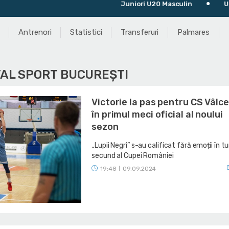
Juniori U20 Masculin
Ultimul mec
Antrenori
Statistici
Transferuri
Palmares
TAL SPORT BUCUREȘTI
Victorie la pas pentru CS Vâlc
în primul meci oficial al noului
sezon
„Lupii Negri” s-au calificat fără emoții în tu
secund al Cupei României
19:48
09.09.2024
|