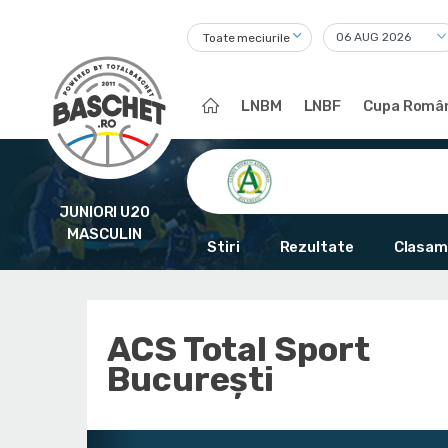
Toate meciurile
LNBM
LNBF
Cupa Român
JUNIORI U20
MASCULIN
Stiri
Rezultate
Clasam
ACS Total Sport
București