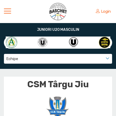
Login
JUNIORI U20 MASCULIN
Echipe
CSM Târgu Jiu