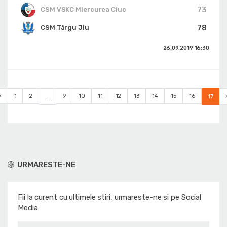
73
CSM VSKC Miercurea Ciuc
78
CSM Târgu Jiu
26.09.2019
16:30
‹
1
2
...
9
10
11
12
13
14
15
16
17
URMARESTE-NE
Fii la curent cu ultimele stiri, urmareste-ne si pe Social
Media: