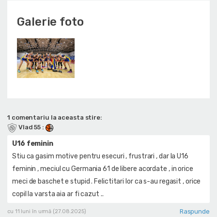
Galerie foto
1 comentariu la aceasta stire:
Vlad 55
:
U16 feminin
Stiu ca gasim motive pentru esecuri , frustrari , dar la U16
feminin , meciul cu Germania 61 de libere acordate , in orice
meci de baschet e stupid . Felictitari lor ca s-au regasit , orice
copil la varsta aia ar fi cazut ..
Raspunde
cu 11 luni în urmă (27.08.2025)