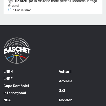
Bobiciupe
la
Victorie mare pentru România în fața
Greciei
1 lună în urmă
LNBM
Vulturii
LNBF
Acvilele
Cupa României
3x3
Internațional
NBA
Monden