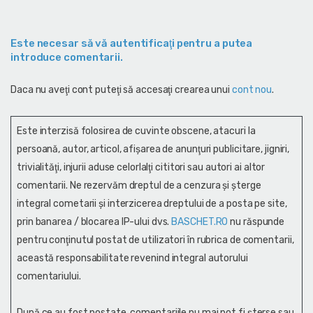
Este necesar să vă autentificaţi pentru a putea
introduce comentarii.
Daca nu aveţi cont puteţi să accesaţi crearea unui
cont nou
.
Este interzisă folosirea de cuvinte obscene, atacuri la
persoană, autor, articol, afişarea de anunţuri publicitare, jigniri,
trivialităţi, injurii aduse celorlalţi cititori sau autori ai altor
comentarii. Ne rezervăm dreptul de a cenzura și şterge
integral cometarii și interzicerea dreptului de a posta pe site,
prin banarea / blocarea IP-ului dvs.
BASCHET.RO
nu răspunde
pentru conţinutul postat de utilizatori în rubrica de comentarii,
această responsabilitate revenind integral autorului
comentariului.
După ce au fost postate, comentariile nu mai pot fi șterse sau