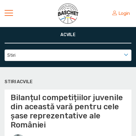
Login
ACVILE
Stiri
STIRI ACVILE
Bilanțul competițiilor juvenile
din această vară pentru cele
șase reprezentative ale
României