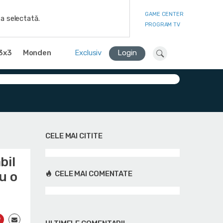
GAME CENTER
a selectată.
PROGRAM TV
3x3
Monden
Exclusiv
Login
CELE MAI CITITE
bil
u o
CELE MAI COMENTATE
i