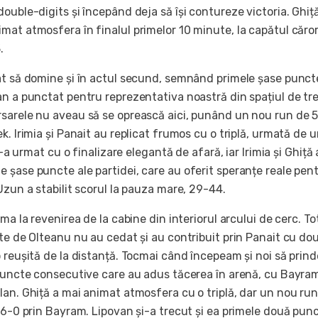
ouble-digits și începând deja să își contureze victoria. Ghiță
mat atmosfera în finalul primelor 10 minute, la capătul căro
.
at să domine și în actul secund, semnând primele șase punct
an a punctat pentru reprezentativa noastră din spațiul de tre
sarele nu aveau să se oprească aici, punând un nou run de 
k. Irimia și Panait au replicat frumos cu o triplă, urmată de 
 i-a urmat cu o finalizare elegantă de afară, iar Irimia și Ghiță
 șase puncte ale partidei, care au oferit speranțe reale pen
Uzun a stabilit scorul la pauza mare, 29-44.
ma la revenirea de la cabine din interiorul arcului de cerc. To
te de Olteanu nu au cedat și au contribuit prin Panait cu do
o reușită de la distanță. Tocmai când începeam și noi să prin
 puncte consecutive care au adus tăcerea în arenă, cu Bayram
lan. Ghiță a mai animat atmosfera cu o triplă, dar un nou run
 6-0 prin Bayram. Lipovan și-a trecut și ea primele două punc