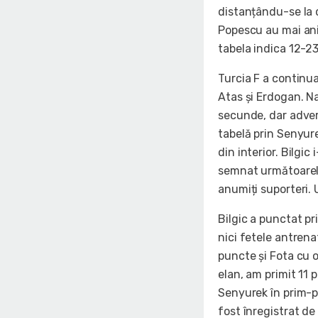
distanțându-se la d
Popescu au mai ani
tabela indica 12-23
Turcia F a continu
Atas și Erdogan. N
secunde, dar adver
tabelă prin Senyure
din interior. Bilgic
semnat următoarele
anumiți suporteri. 
Bilgic a punctat pri
nici fetele antrena
puncte și Fota cu 
elan, am primit 11
Senyurek în prim-p
fost înregistrat de