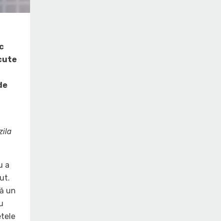
c
ăcute
de
zila
u a
ut.
lă un
u
etele