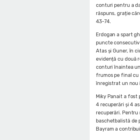
conturi pentru a d
răspuns, grație căr
43-74.
Erdogan a spart ghe
puncte consecutive
Atas și Guner, în c
evidență cu două r
conturi înaintea un
frumos pe final cu
înregistrat un nou
Miky Panait a fost 
4 recuperări și 4 a
recuperări. Pentru
baschetbalistă de p
Bayram a contribuit