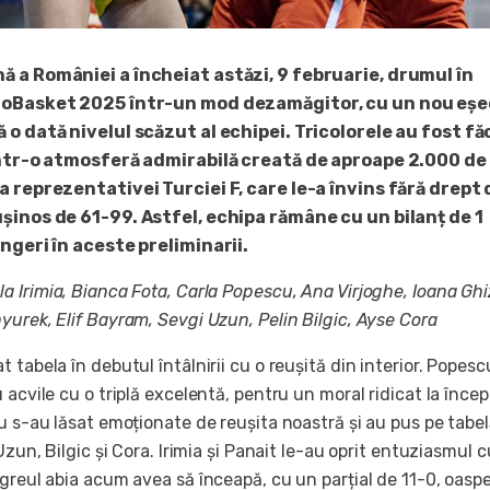
ă a României a încheiat astăzi, 9 februarie, drumul în
uroBasket 2025 într-un mod dezamăgitor, cu un nou eșe
ă o dată nivelul scăzut al echipei. Tricolorele au fost f
 într-o atmosferă admirabilă creată de aproape 2.000 de
ța reprezentativei Turciei F, care le-a învins fără drept 
ușinos de 61-99. Astfel, echipa rămâne cu un bilanț de 1
ângeri în aceste preliminarii.
a Irimia, Bianca Fota, Carla Popescu, Ana Virjoghe, Ioana Ghi
yurek, Elif Bayram, Sevgi Uzun, Pelin Bilgic, Ayse Cora
 tabela în debutul întâlnirii cu o reușită din interior. Popesc
 acvile cu o triplă excelentă, pentru un moral ridicat la încep
u s-au lăsat emoționate de reușita noastră și au pus pe tabe
Uzun, Bilgic și Cora. Irimia și Panait le-au oprit entuziasmul c
greul abia acum avea să înceapă, cu un parțial de 11-0, oasp