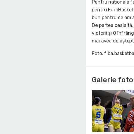
Pentru naționala f
pentru EuroBasket 
bun pentru ce am ar
De partea cealaltă,
victorii și 0 înfrân
mai avea de aștept
Foto: fiba.basketba
Galerie foto