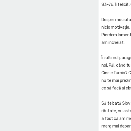
83-76. Îi felicit,
Despre meciul ac
nicio motivație,
Pierdem lamenta
am încheiat.
În ultimul parag
noi. Păi, când t
Cine e Turcia? C
nu te mai prezin
ce să facă și el
Să te bată Slova
răutate, nu asta
a fost că am mer
merg mai depart