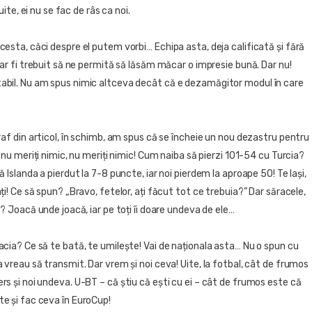
 uite, ei nu se fac de râs ca noi.
esta, căci despre el putem vorbi… Echipa asta, deja calificată și fără
 ar fi trebuit să ne permită să lăsăm măcar o impresie bună. Dar nu!
bil. Nu am spus nimic altceva decât că e dezamăgitor modul în care
raf din articol, în schimb, am spus că se încheie un nou dezastru pentru
u nu meriți nimic, nu meriți nimic! Cum naiba să pierzi 101-54 cu Turcia?
ă Islanda a pierdut la 7-8 puncte, iar noi pierdem la aproape 50! Te lași,
ți! Ce să spun? „Bravo, fetelor, ați făcut tot ce trebuia?” Dar săracele,
e? Joacă unde joacă, iar pe toți îi doare undeva de ele…
cia? Ce să te bată, te umilește! Vai de naționala asta… Nu o spun cu
 vreau să transmit. Dar vrem și noi ceva! Uite, la fotbal, cât de frumos
s și noi undeva. U-BT – că știu că ești cu ei – cât de frumos este că
e și fac ceva în EuroCup!