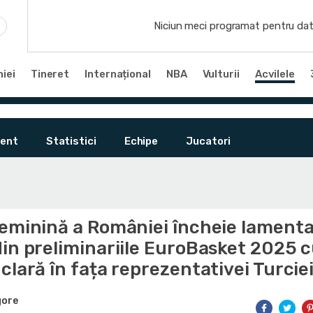
Niciun meci programat pentru dat
iei
Tineret
Internațional
NBA
Vulturii
Acvilele
ent
Statistici
Echipe
Jucatori
feminină a României încheie lamenta
in preliminariile EuroBasket 2025 c
clară în fața reprezentativei Turcie
gore