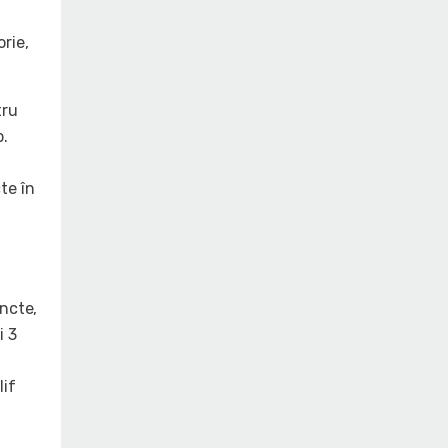
rie,
tru
p.
te în
uncte,
i 3
lif