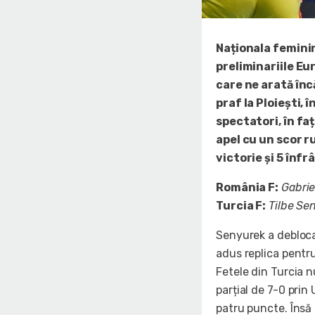
Naționala feminin
preliminariile E
care ne arată înc
praf la Ploiești,
spectatori, în fa
apel cu un scor r
victorie și 5 înfr
România F:
Gabriel
Turcia F:
Tilbe Sen
Senyurek a deblocat
adus replica pentru
Fetele din Turcia n
parțial de 7-0 prin 
patru puncte. Însă 