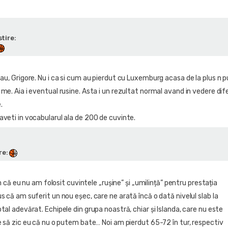
tire:
tau, Grigore. Nu i ca si cum au pierdut cu Luxemburg acasa de la plus n 
 me. Aia i eventual rusine. Asta i un rezultat normal avand in vedere di
.
aveti in vocabularul ala de 200 de cuvinte.
re
:
un că eu nu am folosit cuvintele „rușine” și „umilință” pentru prestația
 că am suferit un nou eșec, care ne arată încă o dată nivelul slab la
al adevărat. Echipele din grupa noastră, chiar și Islanda, care nu este
e să zic eu că nu o putem bate… Noi am pierdut 65-72 în tur, respectiv