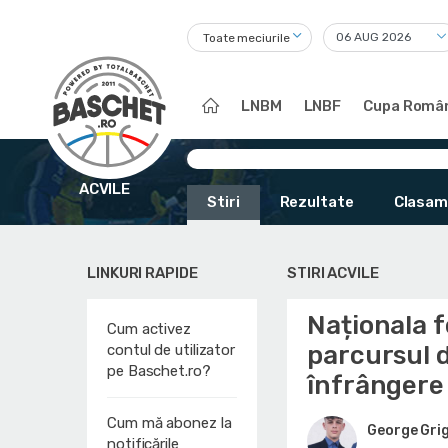
Toate meciurile
LNBM
LNBF
Cupa Român
ACVILE
Stiri
Rezultate
Clasam
LINKURI RAPIDE
STIRI ACVILE
Naționala 
Cum activez
parcursul d
contul de utilizator
pe Baschet.ro?
înfrângere 
Cum mă abonez la
George Gri
notificările