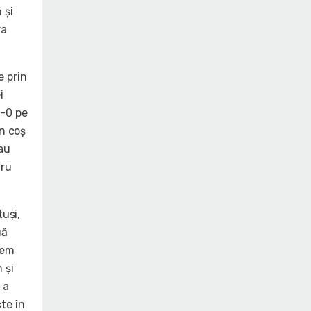
 și
ra
e prin
i
5-0 pe
un coș
 au
tru
tuși,
uă
dem
 și
 a
te în