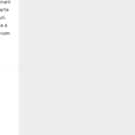
narii
arte
ri.
de 6
i vom