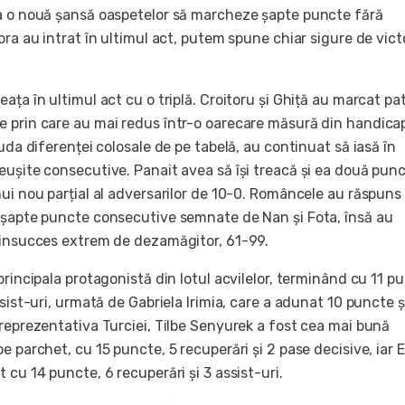
a o nouă șansă oaspetelor să marcheze șapte puncte fără
ora au intrat în ultimul act, putem spune chiar sigure de victo
ața în ultimul act cu o triplă. Croitoru și Ghiță au marcat pa
 prin care au mai redus într-o oarecare măsură din handica
iuda diferenței colosale de pe tabelă, au continuat să iasă în
eușite consecutive. Panait avea să își treacă și ea două punc
ui nou parțial al adversarilor de 10-0. Româncele au răspuns
 șapte puncte consecutive semnate de Nan și Fota, însă au
 insucces extrem de dezamăgitor, 61-99.
principala protagonistă din lotul acvilelor, terminând cu 11 p
ssist-uri, urmată de Gabriela Irimia, care a adunat 10 puncte ș
 reprezentativa Turciei, Tilbe Senyurek a fost cea mai bună
e parchet, cu 15 puncte, 5 recuperări și 2 pase decisive, iar E
 cu 14 puncte, 6 recuperări și 3 assist-uri.