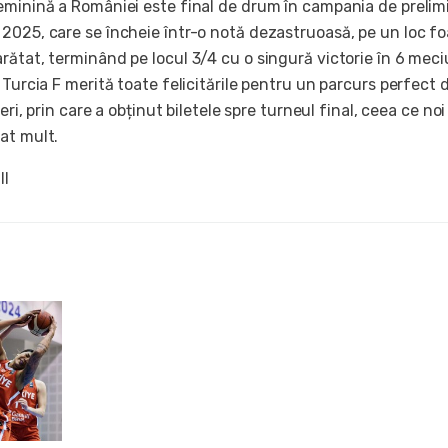
eminină a României este final de drum în campania de prelimi
2025, care se încheie într-o notă dezastruoasă, pe un loc fo
ătat, terminând pe locul 3/4 cu o singură victorie în 6 meciu
 Turcia F merită toate felicitările pentru un parcurs perfect 
geri, prin care a obținut biletele spre turneul final, ceea ce no
at mult.
ll