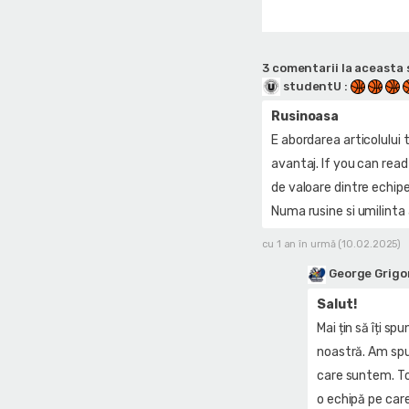
3 comentarii la aceasta s
studentU
:
Rusinoasa
E abordarea articolului 
avantaj. If you can read
de valoare dintre echipe
Numa rusine si umilinta 
cu 1 an în urmă (10.02.2025)
George Grigo
Salut!
Mai țin să îți sp
noastră. Am spus
care suntem. Tot
o echipă pe car