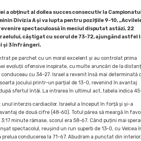
ei a obținut al doilea succes consecutiv la Campionatu
nin Divizia A și va lupta pentru pozițiile 9-10. „Acvilel
 revenire spectaculoasă în meciul disputat astăzi, 22
raelului, câștigat cu scorul de 73-72, ajungând astfel 
i și 3 înfrângeri.
intrat pe parchet cu un moral excelent și au controlat prima
nei evoluții ofensive inspirate, cu multe aruncări de la distanț
conduceau cu 34-27. Israel a revenit însă mai determinată d
 soarta jocului printr-un parțial de 13-0, revenind în avantaj
upă sfertul întâi. La intrarea în ultimul act, tabela indica 45
 unul interzis cardiacilor. Israelul a început în forță și și-a
 avantaj de două cifre (48-60). Totul părea să meargă în fav
u 3:17 minute rămase, scorul era 58-67. Când puțini mai spera
anșat spectacolul, reușind un run superb de 13-0, cu Velcea î
 prelua conducerea la 71-67. Abudram a punctat din interior