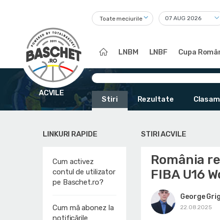
Toate meciurile
LNBM
LNBF
Cupa Român
ACVILE
Stiri
Rezultate
Clasam
LINKURI RAPIDE
STIRI ACVILE
România rev
Cum activez
FIBA U16 W
contul de utilizator
pe Baschet.ro?
George Gri
Cum mă abonez la
22.08.2025
notificările