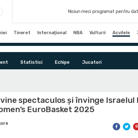
Niciun meci programat pentru dat
iei
Tineret
Internațional
NBA
Vulturii
Acvilele
ent
Statistici
Echipe
Jucatori
ine spectaculos și învinge Israelul 
omen’s EuroBasket 2025
gore