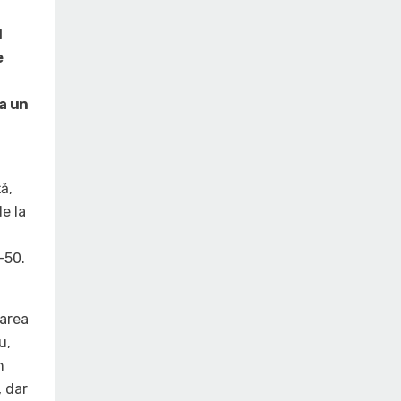
l
e
la un
ă,
e la
-50.
oarea
u,
n
, dar