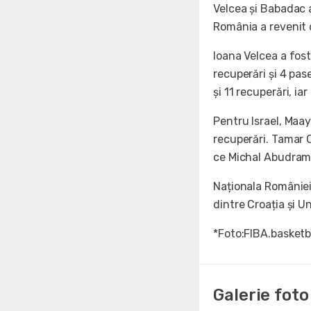
Velcea și Babadac a
România a revenit d
Ioana Velcea a fost
recuperări și 4 pa
și 11 recuperări, ia
Pentru Israel, Maay
recuperări. Tamar C
ce Michal Abudram 
Naționala României 
dintre Croația și U
*Foto:FIBA.basketb
Galerie foto