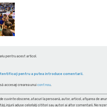
riu pentru acest articol.
tentificaţi pentru a putea introduce comentarii.
 să accesaţi crearea unui
cont nou
.
 de cuvinte obscene, atacuri la persoană, autor, articol, afişarea de anun
alităţi, injurii aduse celorlalţi cititori sau autori ai altor comentarii. Ne rez