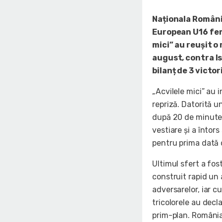
Naționala Români
European U16 femi
mici” au reușit o
august, contra Is
bilanț de 3 victori
„Acvilele mici” au 
repriză. Datorită u
după 20 de minute 
vestiare și a întors
pentru prima dată d
Ultimul sfert a fost
construit rapid un
adversarelor, iar c
tricolorele au decl
prim-plan. România