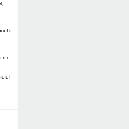
l,
puncte
timp
lului