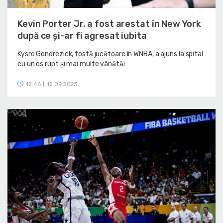
Kevin Porter Jr. a fost arestat în New York
după ce și-ar fi agresat iubita
Kysre Gondrezick, fostă jucătoare în WNBA, a ajuns la spital
cu un os rupt și mai multe vânătăi
12:46
12.09.2023
|