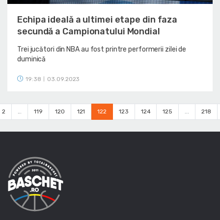
Echipa ideală a ultimei etape din faza
secundă a Campionatului Mondial
Trei jucători din NBA au fost printre performerii zilei de
duminică
19:38
03.09.2023
|
2
...
119
120
121
122
123
124
125
...
218