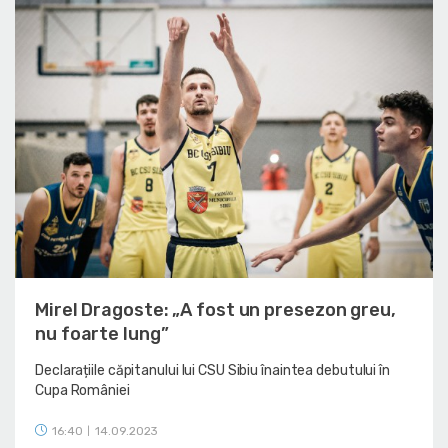
Mirel Dragoste: „A fost un presezon greu,
nu foarte lung”
Declarațiile căpitanului lui CSU Sibiu înaintea debutului în
Cupa României
16:40
14.09.2023
|