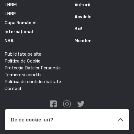
LNBM
Vulturii
LNBF
Acvilele
Cupa României
3x3
Internațional
NBA
Monden
Publicitate pe site
Politica de Cookie
Protecția Datelor Personale
Termeni si conditii
Politica de confidentialitate
Contact
Edris Digital Agency
De ce cookie-uri?
© Baschet.ro 2011 - 2026 - Toate drepturile rezervate
Le utilizam pentru a optimiza functionalitatea site-ului web, a