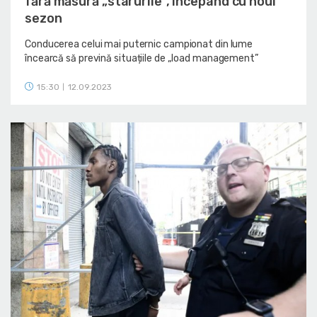
fără măsură „starurile”, începând cu noul
sezon
Conducerea celui mai puternic campionat din lume
încearcă să prevină situațiile de „load management”
15:30
12.09.2023
|