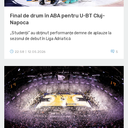
Final de drum în ABA pentru U-BT Cluj-
Napoca
„Studenții” au obținut performanțe demne de aplauze la
sezonul de debut în Liga Adriatică
22:58
12.05.2026
5
|