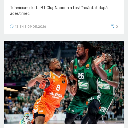
Tehnicianul lui U-BT Cluj-Napoca a fost încântat după
acest meci
13:54
09.05.2026
0
|