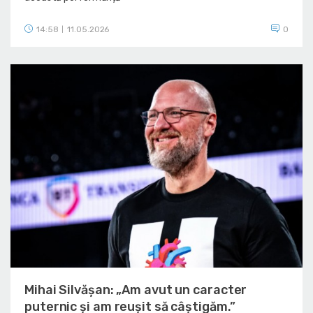
14:58
11.05.2026
0
|
Mihai Silvășan: „Am avut un caracter
puternic și am reușit să câștigăm.”