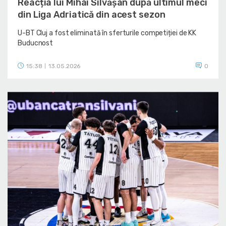
Reacția lui Mihai Silvășan după ultimul meci
din Liga Adriatică din acest sezon
U-BT Cluj a fost eliminată în sferturile competiției de KK
Buducnost
15:38
13.05.2026
0
|