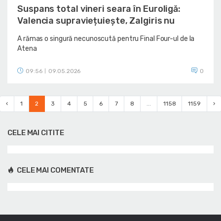
Suspans total vineri seara în Euroligă:
Valencia supraviețuiește, Zalgiris nu
A rămas o singură necunoscută pentru Final Four-ul de la
Atena
09:56
09.05.2026
0
|
‹
1
2
3
4
5
6
7
8
...
1158
1159
›
CELE MAI CITITE
CELE MAI COMENTATE