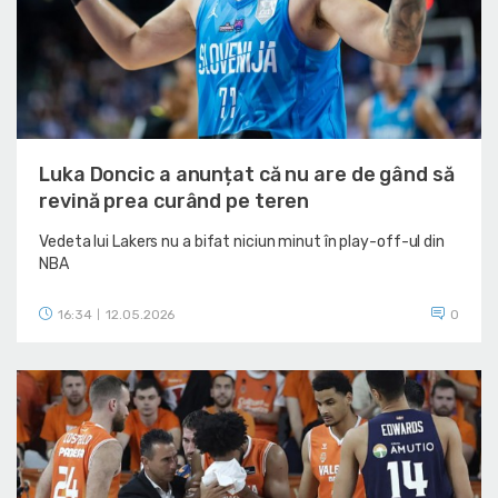
Luka Doncic a anunțat că nu are de gând să
revină prea curând pe teren
Vedeta lui Lakers nu a bifat niciun minut în play-off-ul din
NBA
16:34
12.05.2026
0
|