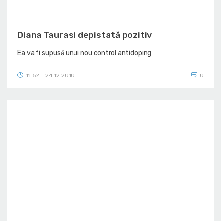
Diana Taurasi depistată pozitiv
Ea va fi supusă unui nou control antidoping
11:52
24.12.2010
0
|