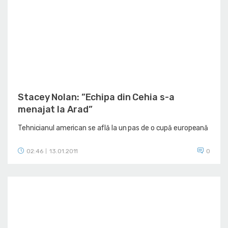
Stacey Nolan: ”Echipa din Cehia s-a
menajat la Arad”
Tehnicianul american se află la un pas de o cupă europeană
02:46
13.01.2011
0
|