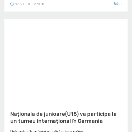
17:33
10.01.2011
0
|
Naționala de junioare(U18) va participa la
un turneu internațional în Germania
Delegația României va părăsi țara mâine.