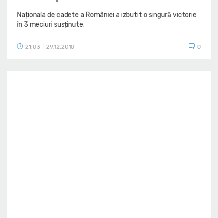
Naționala de cadete a României a izbutit o singură victorie
în 3 meciuri susținute.
21:03
29.12.2010
0
|