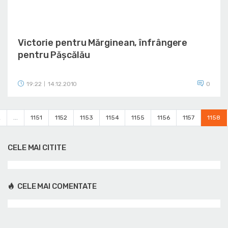
Victorie pentru Mărginean, înfrângere
pentru Pășcălău
19:22
14.12.2010
0
|
2
...
1151
1152
1153
1154
1155
1156
1157
1158
CELE MAI CITITE
CELE MAI COMENTATE