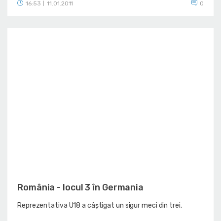
16:53
11.01.2011
0
|
România - locul 3 în Germania
Reprezentativa U18 a câștigat un sigur meci din trei.