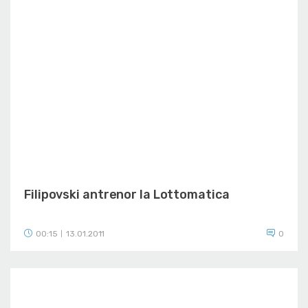
Filipovski antrenor la Lottomatica
00:15
13.01.2011
0
|