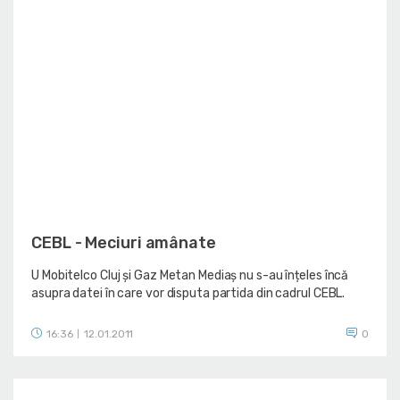
CEBL - Meciuri amânate
U Mobitelco Cluj și Gaz Metan Mediaș nu s-au înțeles încă
asupra datei în care vor disputa partida din cadrul CEBL.
16:36
12.01.2011
0
|