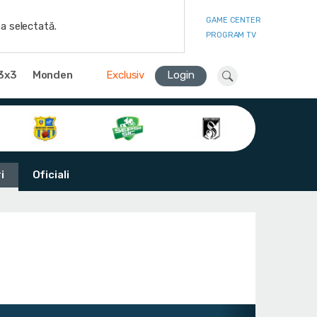
GAME CENTER
a selectată.
PROGRAM TV
3x3
Monden
Exclusiv
Login
i
Oficiali