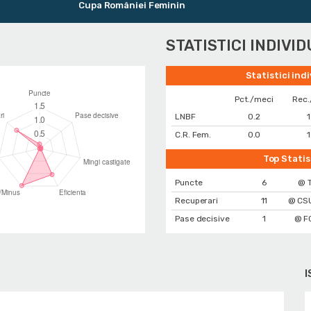
Cupa României Feminin
STATISTICI INDIVI
Statistici ind
Pct./meci
Rec.
LNBF
0.2
1
C.R. Fem.
0.0
1
Top Statis
Puncte
6
@ 
Recuperari
11
@ CSU
Pase decisive
1
@ F
I