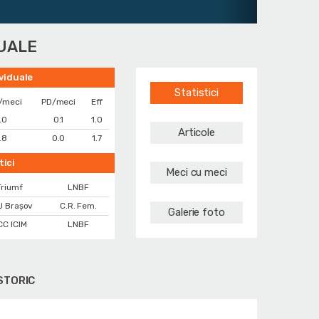
DUALE
ividuale
Statistici
/meci
PD/meci
Eff
.0
0.1
1.0
Articole
.8
0.0
1.7
tici
Meci cu meci
Triumf
LNBF
 Brașov
C.R. Fem.
Galerie foto
CC ICIM
LNBF
STORIC