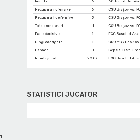
Puncte
6
AC Triumf Botoșa
Recuperari ofensive
6
CSU Braşov vs. F
Recuperari defensive
5
CSU Braşov vs. F
Total recuperari
11
CSU Braşov vs. F
Pase decisive
1
FCC Baschet Arad
Mingi castigate
1
CSU ACS Rookies 
Capace
0
Sepsi SIC Sf. Gh
Minute jucate
20:02
FCC Baschet Arad
STATISTICI JUCATOR
1