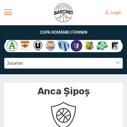
Login
CUPA ROMÂNIEI FEMININ
Jucatori
Anca Șipoș