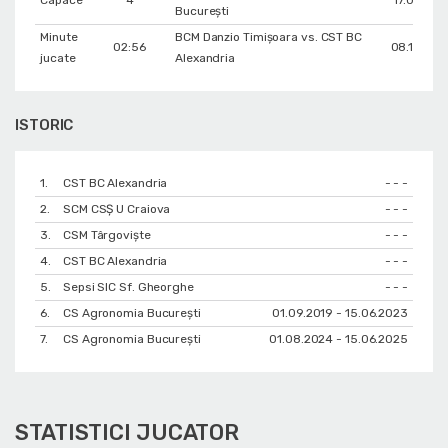
Capace
4
17.04.201
București
Minute
BCM Danzio Timișoara vs. CST BC
02:56
08.10.201
jucate
Alexandria
ISTORIC
1.
CST BC Alexandria
- - -
2.
SCM CSŞ U Craiova
- - -
3.
CSM Târgoviște
- - -
4.
CST BC Alexandria
- - -
5.
Sepsi SIC Sf. Gheorghe
- - -
6.
CS Agronomia București
01.09.2019 - 15.06.2023
7.
CS Agronomia București
01.08.2024 - 15.06.2025
STATISTICI JUCATOR