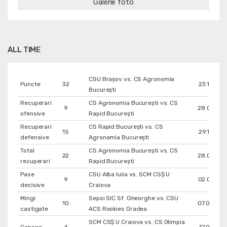
Galerie foto
ALL TIME
CSU Braşov vs. CS Agronomia
Puncte
32
23.12.201
București
Recuperari
CS Agronomia București vs. CS
9
28.02.202
ofensive
Rapid București
Recuperari
CS Rapid București vs. CS
15
29.11.202
defensive
Agronomia București
Total
CS Agronomia București vs. CS
22
28.02.202
recuperari
Rapid București
Pase
CSU Alba Iulia vs. SCM CSŞ U
9
02.03.201
decisive
Craiova
Mingi
Sepsi SIC Sf. Gheorghe vs. CSU
10
07.04.201
castigate
ACS Rookies Oradea
SCM CSŞ U Craiova vs. CS Olimpia