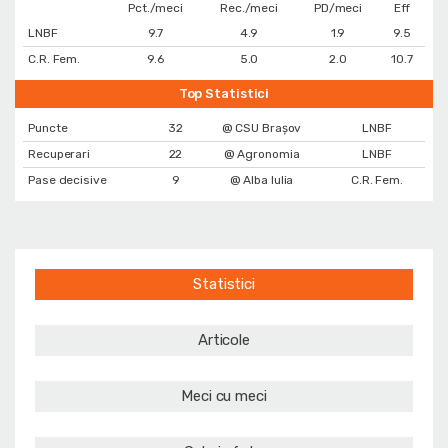
Pct./meci
Rec./meci
PD/meci
Eff
LNBF
9.7
4.9
1.9
9.5
C.R. Fem.
9.6
5.0
2.0
10.7
Top Statistici
Puncte
32
@ CSU Brașov
LNBF
Recuperari
22
@ Agronomia
LNBF
Pase decisive
9
@ Alba Iulia
C.R. Fem.
Statistici
Articole
Meci cu meci