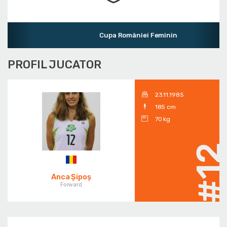
Cupa României Feminin
PROFIL JUCATOR
23.11.1985
185 cm
70 kg
#1
Anca Șipoș
Forward