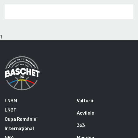
1
LNBM
Vulturii
LNBF
Acvilele
Cupa României
3x3
Internațional
NBA
Monden