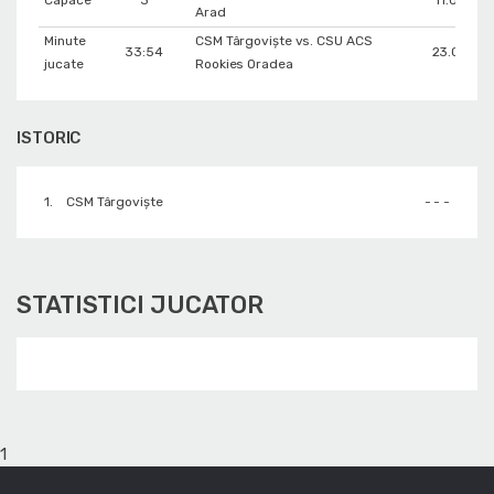
Capace
3
11.02.201
Arad
Minute
CSM Târgoviște vs. CSU ACS
33:54
23.02.20
jucate
Rookies Oradea
ISTORIC
1.
CSM Târgoviște
- - -
STATISTICI JUCATOR
1