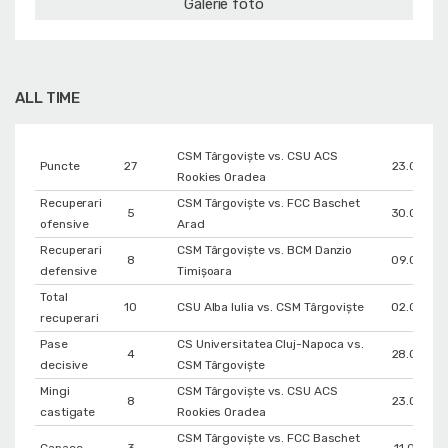
Galerie foto
ALL TIME
CSM Târgoviște vs. CSU ACS
Puncte
27
23.02.20
Rookies Oradea
Recuperari
CSM Târgoviște vs. FCC Baschet
5
30.04.20
ofensive
Arad
Recuperari
CSM Târgoviște vs. BCM Danzio
8
09.03.20
defensive
Timișoara
Total
10
CSU Alba Iulia vs. CSM Târgoviște
02.04.20
recuperari
Pase
CS Universitatea Cluj-Napoca vs.
4
28.02.20
decisive
CSM Târgoviște
Mingi
CSM Târgoviște vs. CSU ACS
8
23.02.20
castigate
Rookies Oradea
CSM Târgoviște vs. FCC Baschet