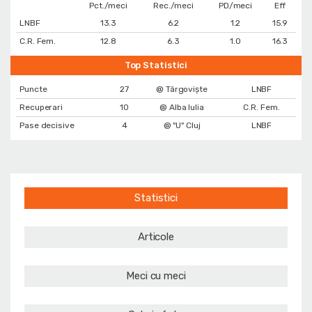
Pct./meci
Rec./meci
PD/meci
Eff
LNBF
13.3
6.2
1.2
15.9
C.R. Fem.
12.8
6.3
1.0
16.3
Top Statistici
Puncte
27
@ Târgoviște
LNBF
Recuperari
10
@ Alba Iulia
C.R. Fem.
Pase decisive
4
@ "U" Cluj
LNBF
Statistici
Articole
Meci cu meci