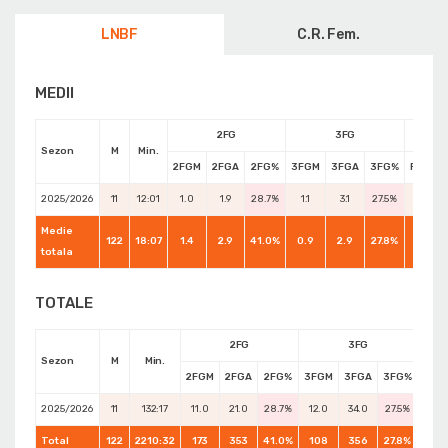
LNBF
C.R. Fem.
MEDII
2FG
3FG
Sezon
M
Min.
2FGM
2FGA
2FG%
3FGM
3FGA
3FG%
FTM
2025/2026
11
12:01
1.0
1.9
28.7%
1.1
3.1
27.5%
0.0
Medie
122
18:07
1.4
2.9
41.0%
0.9
2.9
27.8%
0.7
totala
TOTALE
2FG
3FG
Sezon
M
Min.
2FGM
2FGA
2FG%
3FGM
3FGA
3FG%
FTM
2025/2026
11
132:17
11.0
21.0
28.7%
12.0
34.0
27.5%
0.0
Total
122
2210:32
173
353
41.0%
108
356
27.8%
82