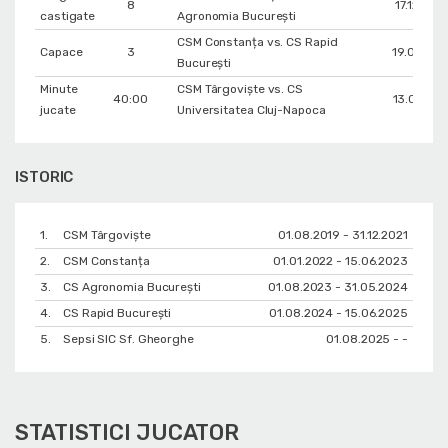
8
17.12.202
castigate
Agronomia București
CSM Constanța vs. CS Rapid
Capace
3
19.03.202
București
Minute
CSM Târgoviște vs. CS
40:00
13.03.202
jucate
Universitatea Cluj-Napoca
ISTORIC
1.
CSM Târgoviște
01.08.2019 - 31.12.2021
2.
CSM Constanța
01.01.2022 - 15.06.2023
3.
CS Agronomia București
01.08.2023 - 31.05.2024
4.
CS Rapid București
01.08.2024 - 15.06.2025
5.
Sepsi SIC Sf. Gheorghe
01.08.2025 - -
STATISTICI JUCATOR