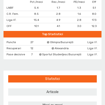
Pct./meci
Rec./meci
PD/meci
Eff
LNBF
5.4
1.7
1.3
5.1
C.R. Fem.
8.5
2.8
1.6
8.0
Liga I F.
15.4
4.9
2.8
17.3
CFF
10.1
4.1
3.0
12.3
Top Statistici
Puncte
27
@ Olimpia București
Liga I F.
Recuperari
12
@ Alexandria
Liga I F.
Pase decisive
7
@ Sportul Studenţesc Bucureşti
Liga I F.
Statistici
Articole