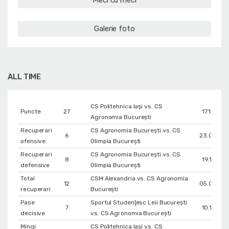
Meci cu meci
Galerie foto
ALL TIME
CS Politehnica Iași vs. CS
Puncte
27
17.12.202
Agronomia București
Recuperari
CS Agronomia București vs. CS
6
23.03.20
ofensive
Olimpia București
Recuperari
CS Agronomia București vs. CS
8
19.11.202
defensive
Olimpia București
Total
CSM Alexandria vs. CS Agronomia
12
05.04.20
recuperari
București
Pase
Sportul Studenţesc Leii Bucureşti
7
10.11.202
decisive
vs. CS Agronomia București
Mingi
CS Politehnica Iași vs. CS