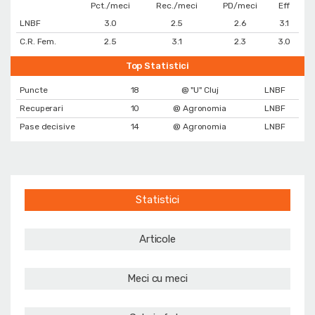
Pct./meci
Rec./meci
PD/meci
Eff
LNBF
3.0
2.5
2.6
3.1
C.R. Fem.
2.5
3.1
2.3
3.0
Top Statistici
Puncte
18
@ "U" Cluj
LNBF
Recuperari
10
@ Agronomia
LNBF
Pase decisive
14
@ Agronomia
LNBF
Statistici
Articole
Meci cu meci