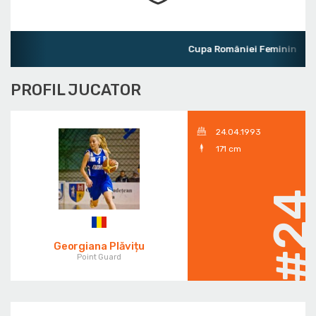
Cupa României Feminin
PROFIL JUCATOR
24.04.1993
171 cm
#2
Georgiana Plăvițu
Point Guard