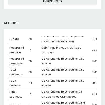
Galerie foto
ALL TIME
CS Universitatea Cluj-Napoca vs.
Puncte
18
05.05.20
CS Agronomia București
Recuperari
CSM Târgu Mureș vs. CS Rapid
6
20.01.20
ofensive
București
Recuperari
CS Agronomia București vs. CSU
10
20.12.202
defensive
Braşov
Total
CS Agronomia București vs. CSU
10
20.12.202
recuperari
Braşov
Pase
CS Agronomia București vs. CSU
14
28.03.20
decisive
Braşov
Mingi
CS Agronomia București vs. CS
6
20.02.202
castigate
Universitatea Cluj-Napoca
CS Agronomia București vs. CSM