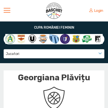
Login
CUPA ROMÂNIEI FEMININ
Jucatori
Georgiana Plăvițu