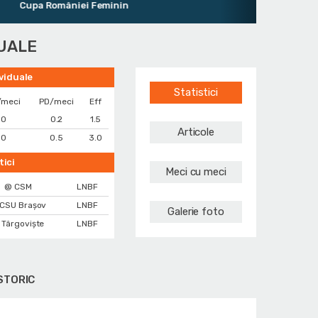
pa României Feminin
DUALE
ividuale
Statistici
/meci
PD/meci
Eff
.0
0.2
1.5
Articole
.0
0.5
3.0
tici
Meci cu meci
@ CSM
LNBF
CSU Brașov
LNBF
Galerie foto
 Târgoviște
LNBF
STORIC