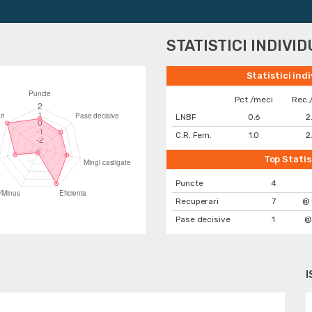
Cu
STATISTICI INDIVI
Statistici ind
Pct./meci
Rec.
LNBF
0.6
2
C.R. Fem.
1.0
2
Top Statis
Puncte
4
Recuperari
7
@ 
Pase decisive
1
@
I