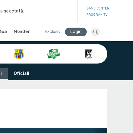
GAME CENTER
a selectată.
PROGRAM TV
3x3
Monden
Exclusiv
Login
i
Oficiali