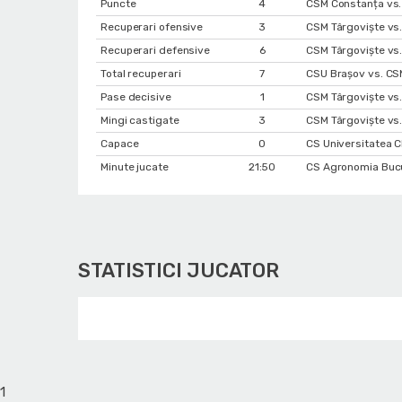
Puncte
4
CSM Constanța vs.
Recuperari ofensive
3
CSM Târgoviște vs
Recuperari defensive
6
CSM Târgoviște vs
Total recuperari
7
CSU Braşov vs. CS
Pase decisive
1
CSM Târgoviște vs
Mingi castigate
3
CSM Târgoviște vs
Capace
0
CS Universitatea C
Minute jucate
21:50
CS Agronomia Bucu
STATISTICI JUCATOR
1