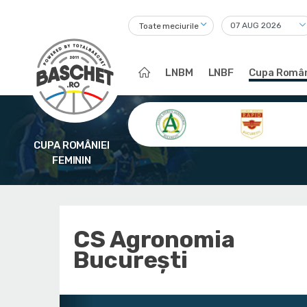
Toate meciurile
LNBM
LNBF
Cupa Român
CUPA ROMÂNIEI
FEMININ
CS Agronomia
București