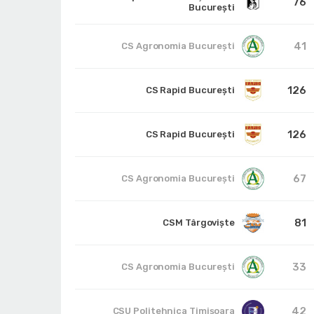
76
Bucureşti
41
CS Agronomia București
126
CS Rapid București
126
CS Rapid București
67
CS Agronomia București
81
CSM Târgoviște
33
CS Agronomia București
42
CSU Politehnica Timișoara