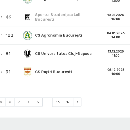
13:00
Sportul Studenţesc Leii
10.01.2026
49
Bucureşti
16:00
04.01.2026
100
CS Agronomia București
14:00
13.12.2025
81
CS Universitatea Cluj-Napoca
11:00
06.12.2025
91
CS Rapid București
16:00
4
5
6
7
8
...
16
17
›