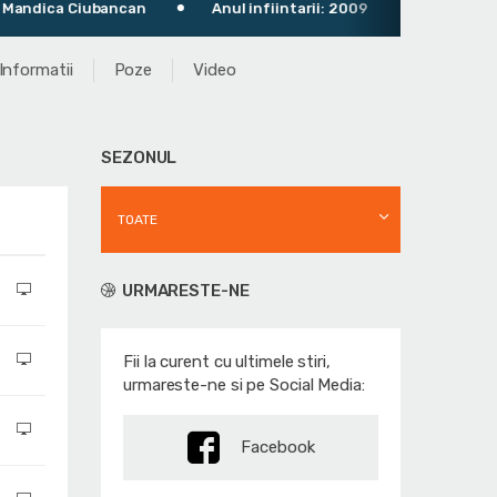
ica Ciubancan
Anul infiintarii: 2009
Informatii
Poze
Video
SEZONUL
TOATE
URMARESTE-NE
Fii la curent cu ultimele stiri,
urmareste-ne si pe Social Media:
Facebook