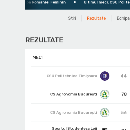
Cupa României Feminin
Ultimul meci: CSU Politehnica
Stiri
Rezultate
Echipa
REZULTATE
MECI
44
CSU Politehnica Timișoara
78
CS Agronomia București
56
CS Agronomia București
Sportul Studenţesc Leii