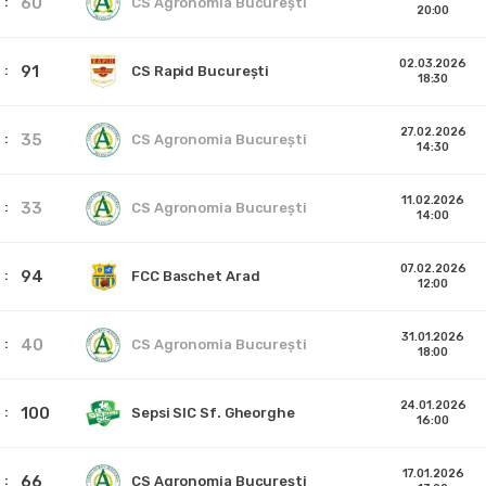
60
CS Agronomia București
20:00
02.03.2026
91
CS Rapid București
18:30
27.02.2026
35
CS Agronomia București
14:30
11.02.2026
33
CS Agronomia București
14:00
07.02.2026
94
FCC Baschet Arad
12:00
31.01.2026
40
CS Agronomia București
18:00
24.01.2026
100
Sepsi SIC Sf. Gheorghe
16:00
17.01.2026
66
CS Agronomia București