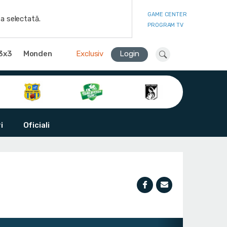
GAME CENTER
a selectată.
PROGRAM TV
3x3
Monden
Exclusiv
Login
i
Oficiali