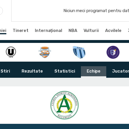
Niciun meci programat pentru dat
iei
Tineret
Internațional
NBA
Vulturii
Acvilele
Stiri
Rezultate
Statistici
Echipe
Jucator