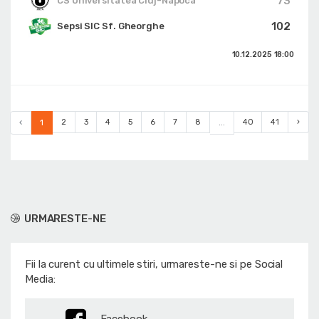
73
CS Universitatea Cluj-Napoca
102
Sepsi SIC Sf. Gheorghe
10.12.2025
18:00
‹
1
2
3
4
5
6
7
8
...
40
41
›
URMARESTE-NE
Fii la curent cu ultimele stiri, urmareste-ne si pe Social
Media: