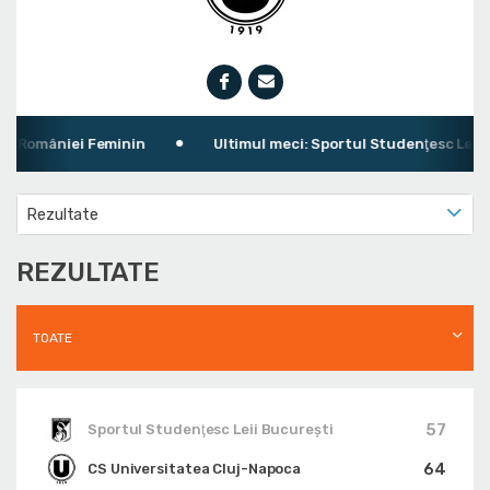
omâniei Feminin
Ultimul meci: Sportul Studenţesc Leii Buc
Rezultate
REZULTATE
TOATE
57
Sportul Studenţesc Leii Bucureşti
64
CS Universitatea Cluj-Napoca