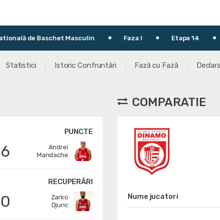
Baschet Masculin
Faza I
Etapa 14
13.01.201
Statistici
Istoric Confruntări
Fază cu Fază
Declara
COMPARATIE
PUNCTE
16
Andrei
Mandache
RECUPERĂRI
10
Nume jucatori
Zarko
Djuric