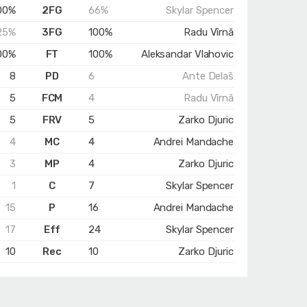
00%
2FG
66%
Skylar Spencer
25%
3FG
100%
Radu Vîrnă
00%
FT
100%
Aleksandar Vlahovic
8
PD
6
Ante Delaš
5
FCM
4
Radu Vîrnă
5
FRV
5
Zarko Djuric
4
MC
4
Andrei Mandache
3
MP
4
Zarko Djuric
1
C
7
Skylar Spencer
15
P
16
Andrei Mandache
17
Eff
24
Skylar Spencer
10
Rec
10
Zarko Djuric