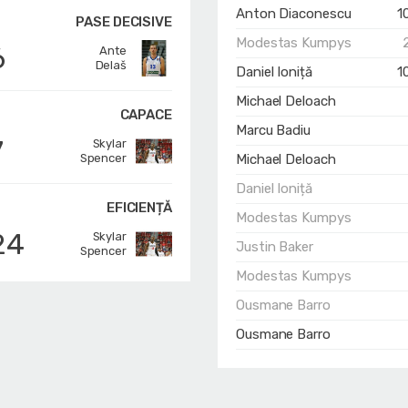
Anton Diaconescu
1
PASE DECISIVE
Modestas Kumpys
6
Ante
Delaš
Daniel Ioniță
1
Michael Deloach
CAPACE
Marcu Badiu
7
Skylar
Spencer
Michael Deloach
Daniel Ioniță
EFICIENȚĂ
Modestas Kumpys
24
Skylar
Justin Baker
Spencer
Modestas Kumpys
Ousmane Barro
Ousmane Barro