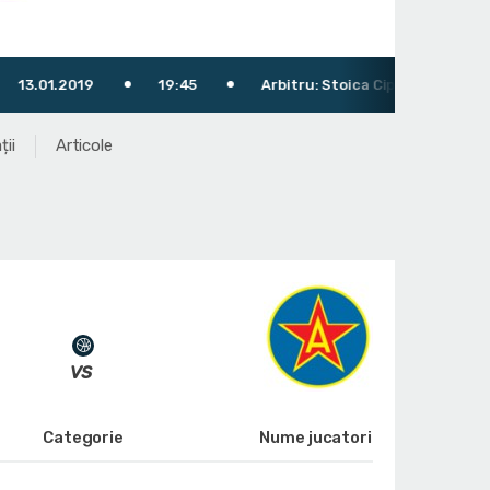
9
19:45
Arbitru: Stoica Ciprian
Arbitri secu
ții
Articole
Categorie
Nume jucatori