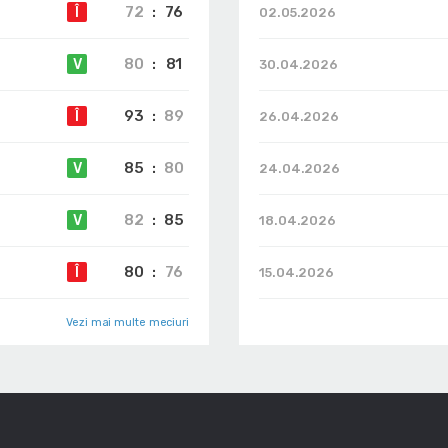
72
:
76
Î
02.05.2026
80
:
81
V
30.04.2026
93
:
89
Î
26.04.2026
85
:
80
V
24.04.2026
82
:
85
V
18.04.2026
80
:
76
Î
15.04.2026
Vezi mai multe meciuri