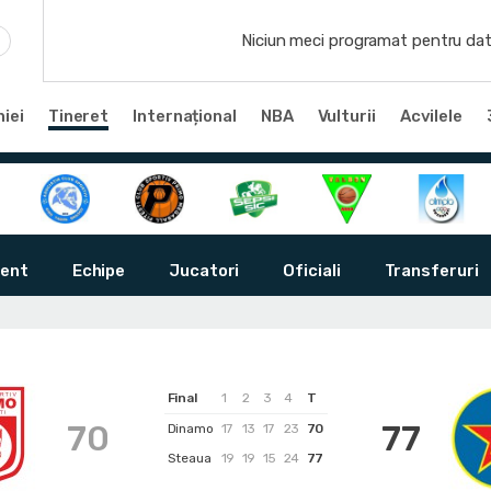
Niciun meci programat pentru dat
iei
Tineret
Internațional
NBA
Vulturii
Acvilele
ent
Echipe
Jucatori
Oficiali
Transferuri
Final
1
2
3
4
T
70
77
Dinamo
17
13
17
23
70
Steaua
19
19
15
24
77