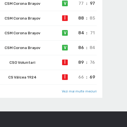
77
:
97
V
CSM Corona Braşov
88
:
85
Î
CSM Corona Braşov
84
:
71
V
CSM Corona Braşov
86
:
84
V
CSM Corona Braşov
89
:
76
Î
CSO Voluntari
66
:
69
Î
CS Vâlcea 1924
Vezi mai multe meciuri