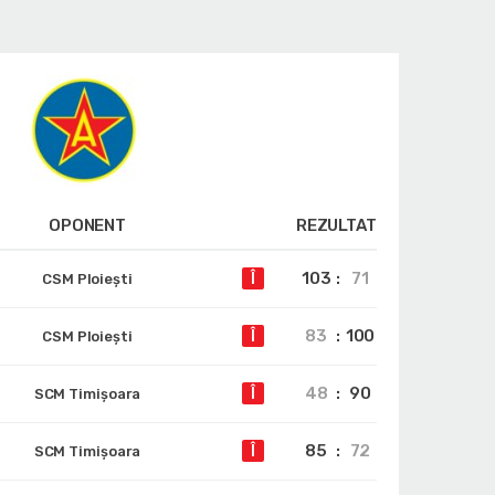
OPONENT
REZULTAT
103
:
71
Î
CSM Ploiești
83
:
100
Î
CSM Ploiești
48
:
90
Î
SCM Timișoara
85
:
72
Î
SCM Timișoara