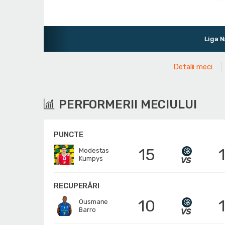
Liga Natională de 
Detalii meci
PERFORMERII MECIULUI
PUNCTE
15
Modestas
Kumpys
RECUPERĂRI
10
Ousmane
Barro