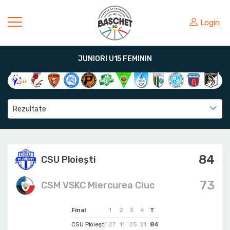
Login
JUNIORI U15 FEMININ
Rezultate
84
CSU Ploiești
73
CSM VSKC Miercurea Ciuc
Final
1
2
3
4
T
CSU Ploiești
27
11
25
21
84