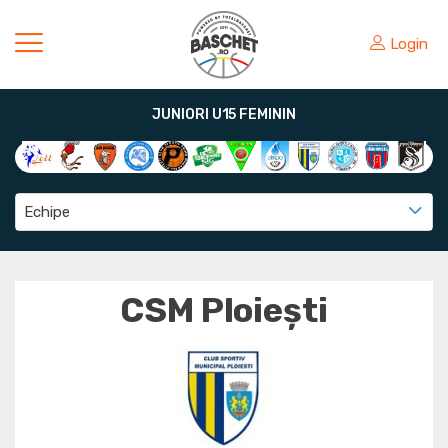
Login
JUNIORI U15 FEMININ
Echipe
CSM Ploiești