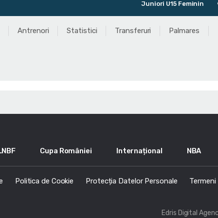
Juniori U15 Feminin
Antrenori
Statistici
Transferuri
Palmares
LNBF
Cupa României
Internațional
NBA
e
Politica de Cookie
Protecția Datelor Personale
Termeni s
Edris Digital Agen