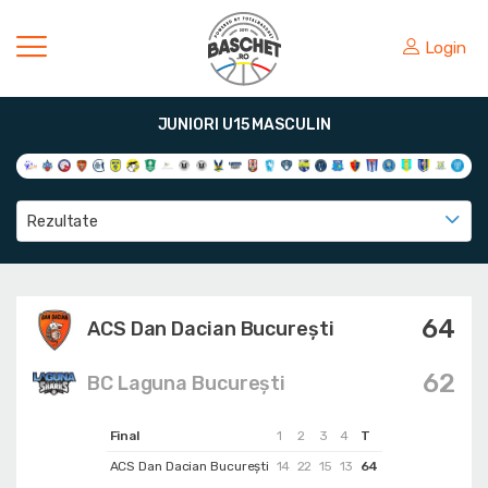
Login
JUNIORI U15 MASCULIN
Rezultate
64
ACS Dan Dacian Bucureşti
62
BC Laguna București
Final
1
2
3
4
T
ACS Dan Dacian Bucureşti
14
22
15
13
64