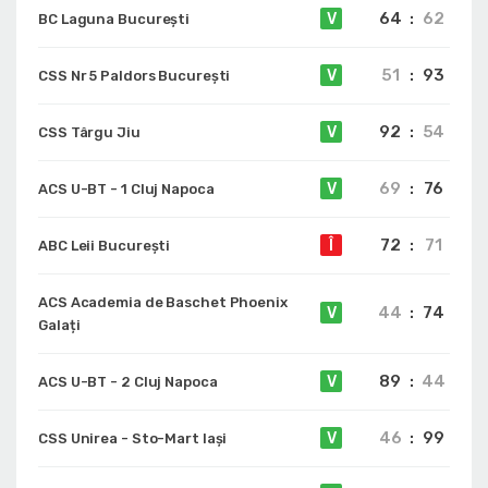
64
:
62
V
BC Laguna București
51
:
93
V
CSS Nr 5 Paldors București
92
:
54
V
CSS Târgu Jiu
69
:
76
V
ACS U-BT - 1 Cluj Napoca
72
:
71
Î
ABC Leii București
ACS Academia de Baschet Phoenix
44
:
74
V
Galați
89
:
44
V
ACS U-BT - 2 Cluj Napoca
46
:
99
V
CSS Unirea - Sto-Mart Iași