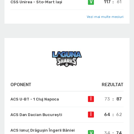
117
:
61
V
CSS Unirea - Sto-Mart Iași
Vezi mai multe meciuri
OPONENT
REZULTAT
73
:
87
Î
ACS U-BT - 1 Cluj Napoca
64
:
62
Î
ACS Dan Dacian Bucureşti
ACS Ionuţ Drăguşin Îngerii Băniei
34
:
74
V