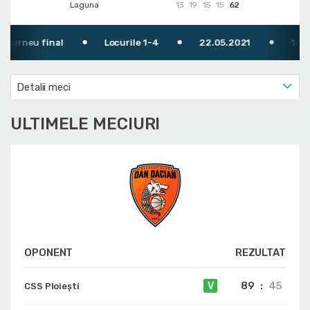
Laguna
13
19
15
15
62
urneu final
Locurile 1-4
22.05.2021
16:00
Detalii meci
ULTIMELE MECIURI
OPONENT
REZULTAT
89
:
45
V
CSS Ploiești