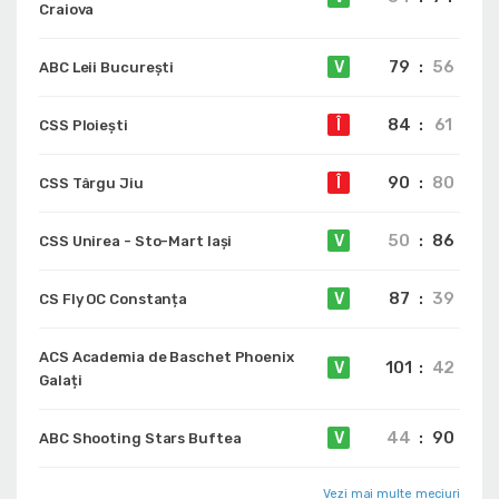
Craiova
79
:
56
V
ABC Leii București
84
:
61
Î
CSS Ploiești
90
:
80
Î
CSS Târgu Jiu
50
:
86
V
CSS Unirea - Sto-Mart Iași
87
:
39
V
CS Fly OC Constanța
ACS Academia de Baschet Phoenix
101
:
42
V
Galați
44
:
90
V
ABC Shooting Stars Buftea
Vezi mai multe meciuri