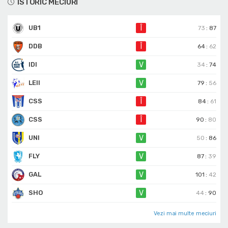
ISTORIC MECIURI
UB1
Î
73
:
87
DDB
Î
64
:
62
IDI
V
34
:
74
LEII
V
79
:
56
CSS
Î
84
:
61
CSS
Î
90
:
80
UNI
V
50
:
86
FLY
V
87
:
39
GAL
V
101
:
42
SHO
V
44
:
90
Vezi mai multe meciuri