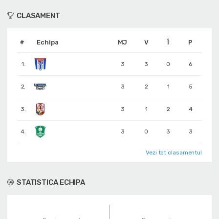
CLASAMENT
#
Echipa
MJ
V
Î
P
1.
3
3
0
6
2.
3
2
1
5
3.
3
1
2
4
4.
3
0
3
3
Vezi tot clasamentul
STATISTICA ECHIPA