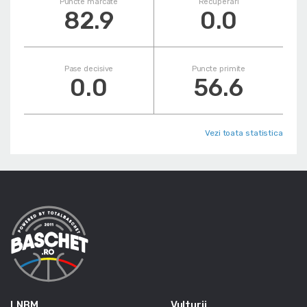
Puncte marcate
Recuperari
82.9
0.0
Pase decisive
Puncte primite
0.0
56.6
Vezi toata statistica
LNBM
Vulturii