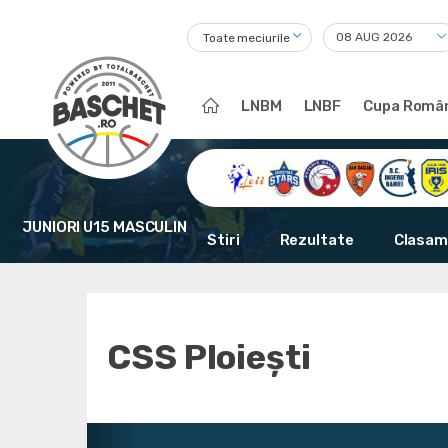
Toate meciurile
LNBM
LNBF
Cupa Român
JUNIORI U15 MASCULIN
Stiri
Rezultate
Clasam
CSS Ploiești