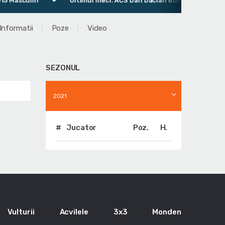
ulin
Ultimul meci: ACS Dan Dacian Bucureşti 89 - 45 CSS Plo
Informatii
Poze
Video
SEZONUL
2021
#
Jucator
Poz.
H.
Vulturii
Acvilele
3x3
Monden