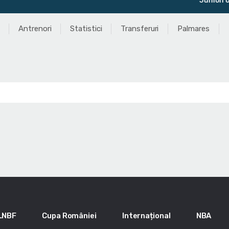
Juniori U15 Masc
Antrenori
Statistici
Transferuri
Palmares
LNBF
Cupa României
Internațional
NBA