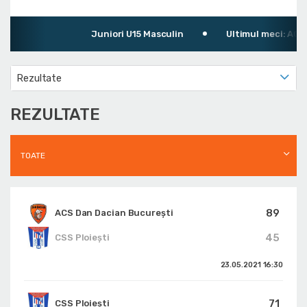
Juniori U15 Masculin
Ultimul meci: ACS D
Rezultate
REZULTATE
TOATE
89
ACS Dan Dacian Bucureşti
45
CSS Ploiești
23.05.2021
16:30
71
CSS Ploiești