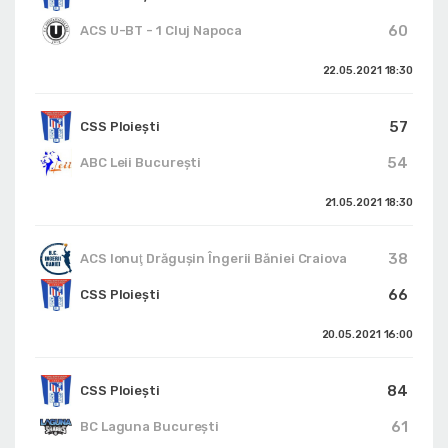
60
ACS U-BT - 1 Cluj Napoca
22.05.2021
18:30
57
CSS Ploiești
54
ABC Leii București
21.05.2021
18:30
38
ACS Ionuţ Drăguşin Îngerii Băniei Craiova
66
CSS Ploiești
20.05.2021
16:00
84
CSS Ploiești
61
BC Laguna București