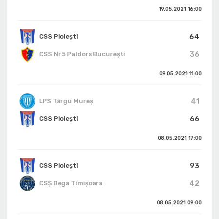
19.05.2021
16:00
64
CSS Ploiești
36
CSS Nr 5 Paldors București
09.05.2021
11:00
41
LPS Târgu Mureș
66
CSS Ploiești
08.05.2021
17:00
93
CSS Ploiești
42
CSȘ Bega Timișoara
08.05.2021
09:00