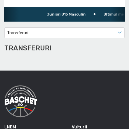
Juniori U15 Masculin
Ultimul meci: 
Transferuri
TRANSFERURI
LNBM
Vulturii