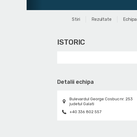
Stiri
Rezultate
Echipa
ISTORIC
Detalii echipa
Bulevardul George Cosbuc nr. 253
judetul Galati
+40 336 802 557