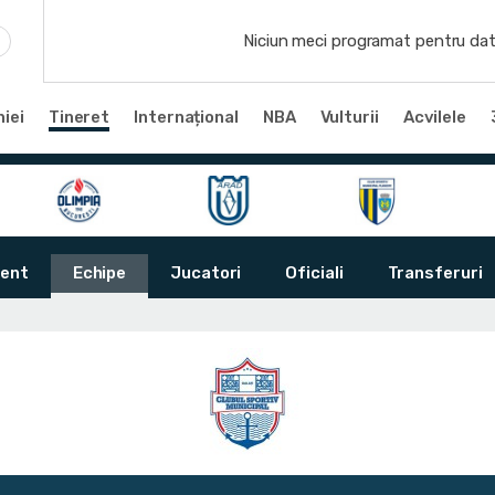
Niciun meci programat pentru dat
iei
Tineret
Internațional
NBA
Vulturii
Acvilele
ent
Echipe
Jucatori
Oficiali
Transferuri