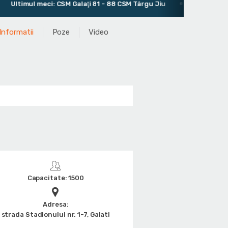
meci: CSM Galaţi 81 - 88 CSM Târgu Jiu
Antrenor: Cătălin Ș
Informatii
Poze
Video
Capacitate: 1500
Adresa:
strada Stadionului nr. 1-7, Galati