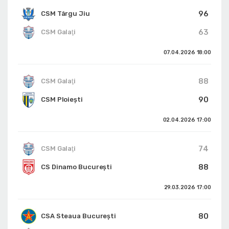
96
CSM Târgu Jiu
63
CSM Galaţi
07.04.2026
18:00
88
CSM Galaţi
90
CSM Ploiești
02.04.2026
17:00
74
CSM Galaţi
88
CS Dinamo Bucureşti
29.03.2026
17:00
80
CSA Steaua București