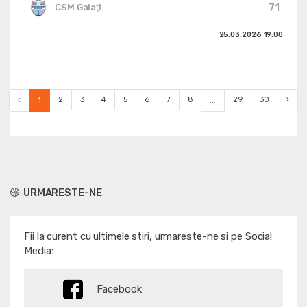
71
CSM Galaţi
25.03.2026
19:00
‹
1
2
3
4
5
6
7
8
...
29
30
›
URMARESTE-NE
Fii la curent cu ultimele stiri, urmareste-ne si pe Social
Media:
Facebook