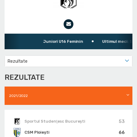
Juniori U16 Feminin
Ultimul meci: Sport
Rezultate
REZULTATE
2021/2022
53
Sportul Studenţesc Bucureşti
66
CSM Ploiești