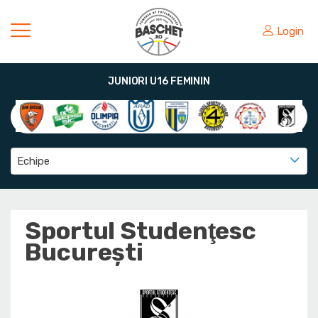
Login
JUNIORI U16 FEMININ
Echipe
Sportul Studenţesc
Bucureşti