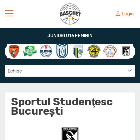
Login
JUNIORI U16 FEMININ
Echipe
Sportul Studenţesc
Bucureşti