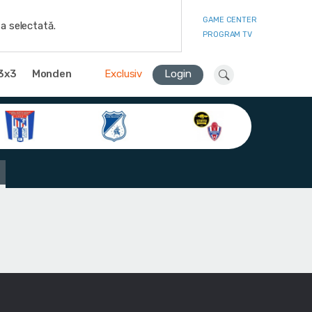
GAME CENTER
a selectată.
PROGRAM TV
3x3
Monden
Exclusiv
Login