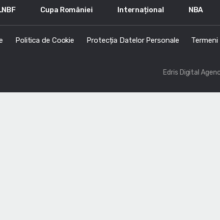
LNBF
Cupa României
Internațional
NBA
e
Politica de Cookie
Protecția Datelor Personale
Termeni s
Edris Digital Agen