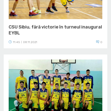
CSU Sibiu, fără victorie în turneul inaugural
EYBL
11:45
08.11.2021
0
|