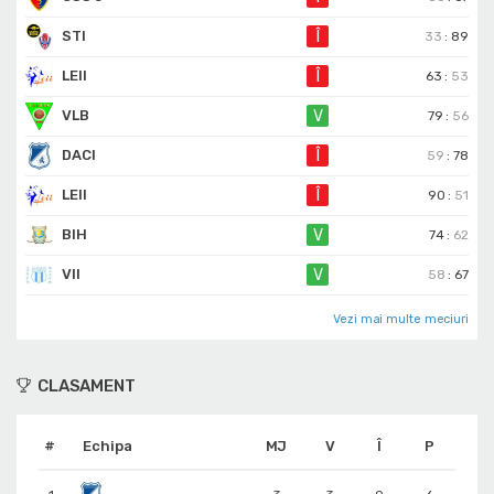
STI
Î
33
:
89
LEII
Î
63
:
53
VLB
V
79
:
56
DACI
Î
59
:
78
LEII
Î
90
:
51
BIH
V
74
:
62
VII
V
58
:
67
Vezi mai multe meciuri
CLASAMENT
#
Echipa
MJ
V
Î
P