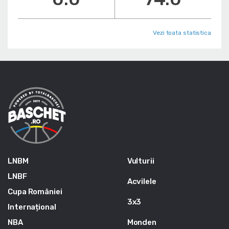
Vezi toata statistica
LNBM
Vulturii
LNBF
Acvilele
Cupa României
3x3
Internațional
NBA
Monden