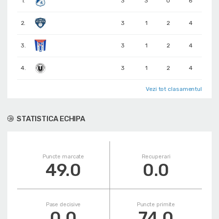
1.
3
3
0
6
2.
3
1
2
4
3.
3
1
2
4
4.
3
1
2
4
Vezi tot clasamentul
STATISTICA ECHIPA
Puncte marcate
Recuperari
49.0
0.0
Pase decisive
Puncte primite
0.0
74.0