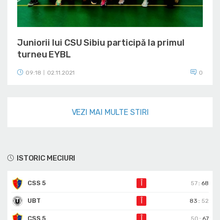
Juniorii lui CSU Sibiu participă la primul
turneu EYBL
09:18
02.11.2021
0
|
VEZI MAI MULTE STIRI
ISTORIC MECIURI
CSS 5
Î
57
:
68
UBT
Î
83
:
52
CSS 5
Î
50
:
67