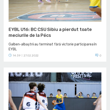
EYBL U16: BC CSU Sibiu a pierdut toate
meciurile de la Pécs
Galben-albaștrii au terminat fără victorie participarea în
EYBL
14:39
27.02.2022
0
|